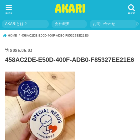
AKARI
menu
search
AKARIとは？
会社概要
お問い合わせ
HOME
458AC2DE-E50D-400F-ADB0-F85327EE21E6
2026.06.03
458AC2DE-E50D-400F-ADB0-F85327EE21E6