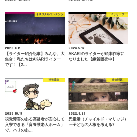
オリジナルコンテンツ
メッセージ
2025.4.11
2024.5.17
【ライター紹介記事】みんな、大
AKARIのライターが絵本作家に
集合！私たちはAKARIライター
なりました【絶賛販売中】
です！【2…
視覚障害
社会問題
2025.10.17
2022.9.29
視覚障害のある高齢者が安心して
児童婚（チャイルド・マリッジ）
入寮できる「盲養護老人ホーム」
～子どもの人権を考える7
で、ハリのあ…