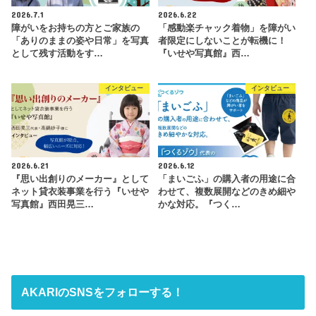
2026.7.1
2026.6.22
障がいをお持ちの方とご家族の
「感動楽チャック着物」を障がい
「ありのままの姿や日常」を写真
者限定にしないことが転機に！
として残す活動をす…
『いせや写真館』西…
インタビュー
インタビュー
2026.6.21
2026.6.12
『思い出創りのメーカー』として
「まいごふ」の購入者の用途に合
ネット貸衣装事業を行う『いせや
わせて、複数展開などのきめ細や
写真館』西田晃三…
かな対応。『つく…
AKARIのSNSをフォローする！