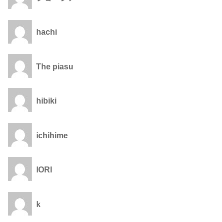
hachi
The piasu
hibiki
ichihime
IORI
k