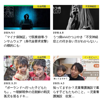
社会問題
不安神経症
2024.9.1
2018.6.8
「マイナ保険証」で医療崩壊-ラ
うつ病viviのつぶやき「不安神経
ンサムウェア（身代金要求攻撃）
症との付き合い方がわからない」
の標的にも-
社会問題
インタビュー
2022.5.31
2025.4.3
『ポーランドへ行った子どもた
知ってますか？児童養護施設で暮
ち』。〜朝鮮戦争の北朝鮮の戦災
らす子どもたちのこと。～児童養
孤児を巡るドキ…
護施設 佐賀…