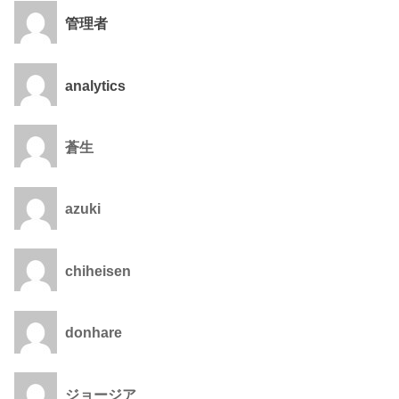
管理者
analytics
蒼生
azuki
chiheisen
donhare
ジョージア