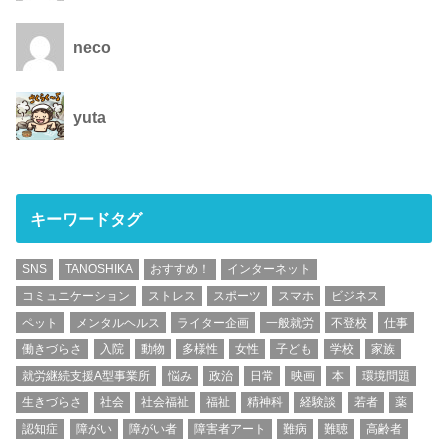
neco
yuta
キーワードタグ
SNS
TANOSHIKA
おすすめ！
インターネット
コミュニケーション
ストレス
スポーツ
スマホ
ビジネス
ペット
メンタルヘルス
ライター企画
一般就労
不登校
仕事
働きづらさ
入院
動物
多様性
女性
子ども
学校
家族
就労継続支援A型事業所
悩み
政治
日常
映画
本
環境問題
生きづらさ
社会
社会福祉
福祉
精神科
経験談
若者
薬
認知症
障がい
障がい者
障害者アート
難病
難聴
高齢者