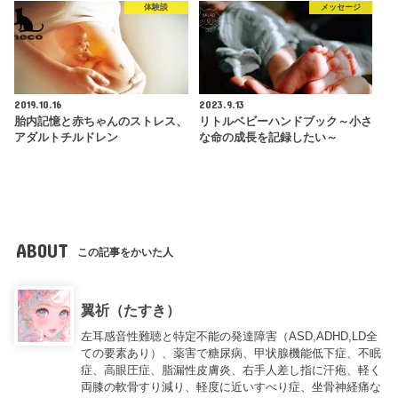
体験談
メッセージ
2019.10.16
2023.9.13
胎内記憶と赤ちゃんのストレス、
リトルベビーハンドブック～小さ
アダルトチルドレン
な命の成長を記録したい～
ABOUT
この記事をかいた人
翼祈（たすき）
左耳感音性難聴と特定不能の発達障害（ASD,ADHD,LD全
ての要素あり）、薬害で糖尿病、甲状腺機能低下症、不眠
症、高眼圧症、脂漏性皮膚炎、右手人差し指に汗疱、軽く
両膝の軟骨すり減り、軽度に近いすべり症、坐骨神経痛な