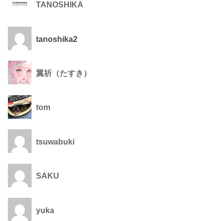
TANOSHIKA
tanoshika2
翼祈（たすき）
tom
tsuwabuki
SAKU
yuka