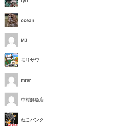
ryo
ocean
MJ
モリサワ
mrsr
中村鮮魚店
ねこパンク