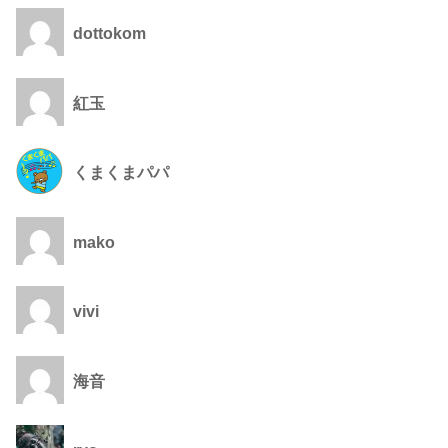
dottokom
紅玉
くまくまパパ
mako
vivi
海音