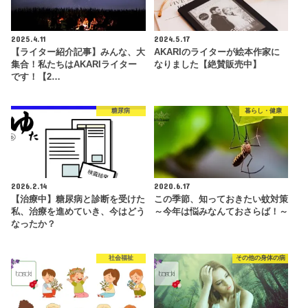
2025.4.11
2024.5.17
【ライター紹介記事】みんな、大
AKARIのライターが絵本作家に
集合！私たちはAKARIライター
なりました【絶賛販売中】
です！【2…
糖尿病
暮らし・健康
2026.2.14
2020.6.17
【治療中】糖尿病と診断を受けた
この季節、知っておきたい蚊対策
私、治療を進めていき、今はどう
～今年は悩みなんておさらば！～
なったか？
社会福祉
その他の身体の病