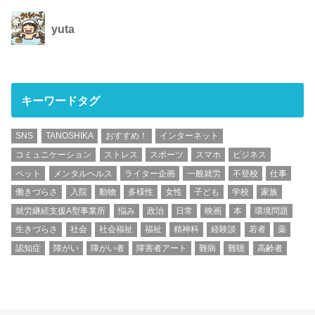
yuta
キーワードタグ
SNS
TANOSHIKA
おすすめ！
インターネット
コミュニケーション
ストレス
スポーツ
スマホ
ビジネス
ペット
メンタルヘルス
ライター企画
一般就労
不登校
仕事
働きづらさ
入院
動物
多様性
女性
子ども
学校
家族
就労継続支援A型事業所
悩み
政治
日常
映画
本
環境問題
生きづらさ
社会
社会福祉
福祉
精神科
経験談
若者
薬
認知症
障がい
障がい者
障害者アート
難病
難聴
高齢者