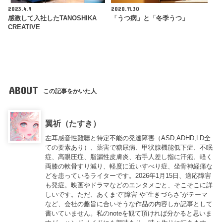
2023.4.9
2020.11.30
感激して入社したTANOSHIKA
「うつ病」と「冬季うつ」
CREATIVE
ABOUT
この記事をかいた人
翼祈（たすき）
左耳感音性難聴と特定不能の発達障害（ASD,ADHD,LD全
ての要素あり）、薬害で糖尿病、甲状腺機能低下症、不眠
症、高眼圧症、脂漏性皮膚炎、右手人差し指に汗疱、軽く
両膝の軟骨すり減り、軽度に近いすべり症、坐骨神経痛な
どを患っているライターです。2026年1月15日、適応障害
も発症。映画やドラマなどのエンタメごと、そこそこに詳
しいです。ただ、あくまで“障害”や“生きづらさ”がテーマ
など、会社の趣旨に合いそうな作品の内容しか記事として
書いていません。私のnoteを観て頂ければ分かると思いま