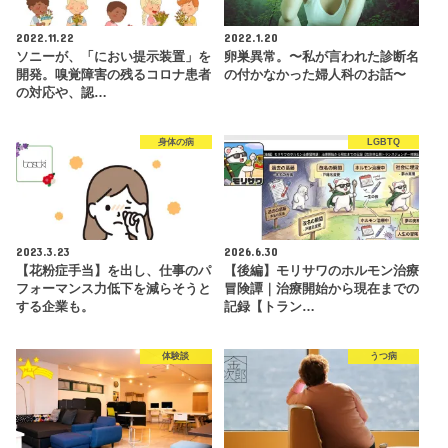
2022.11.22
2022.1.20
ソニーが、「におい提示装置」を
卵巣異常。〜私が言われた診断名
開発。嗅覚障害の残るコロナ患者
の付かなかった婦人科のお話〜
の対応や、認…
身体の病
LGBTQ
2023.3.23
2026.6.30
【花粉症手当】を出し、仕事のパ
【後編】モリサワのホルモン治療
フォーマンス力低下を減らそうと
冒険譚｜治療開始から現在までの
する企業も。
記録【トラン…
体験談
うつ病