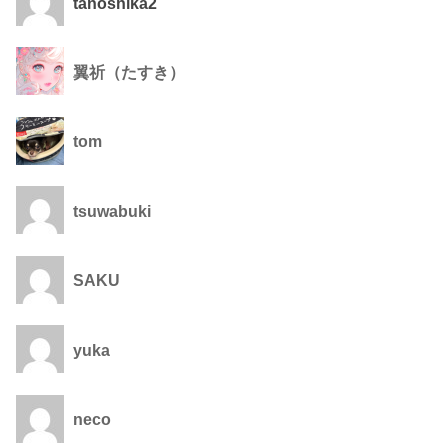
tanoshika2
翼祈（たすき）
tom
tsuwabuki
SAKU
yuka
neco