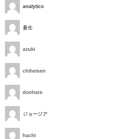
analytics
蒼生
azuki
chiheisen
donhare
ジョージア
hachi