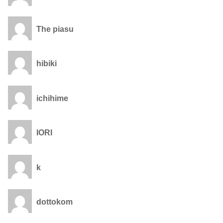
The piasu
hibiki
ichihime
IORI
k
dottokom