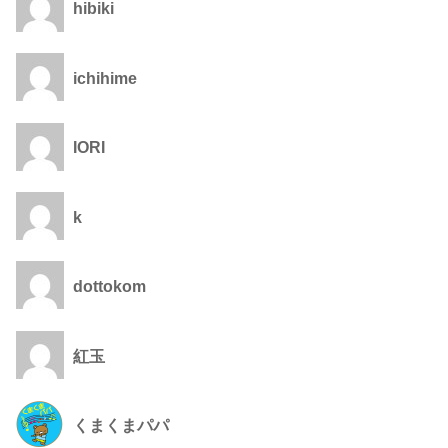
hibiki
ichihime
IORI
k
dottokom
紅玉
くまくまパパ