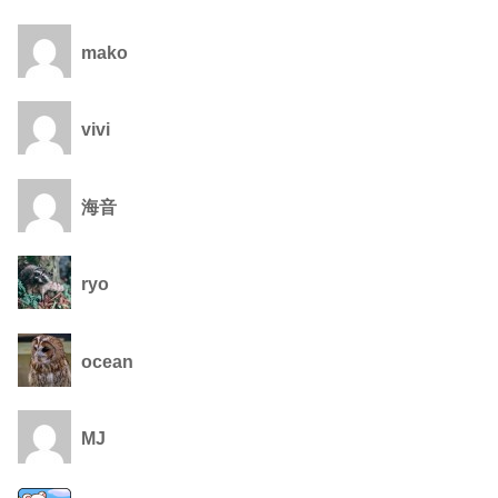
mako
vivi
海音
ryo
ocean
MJ