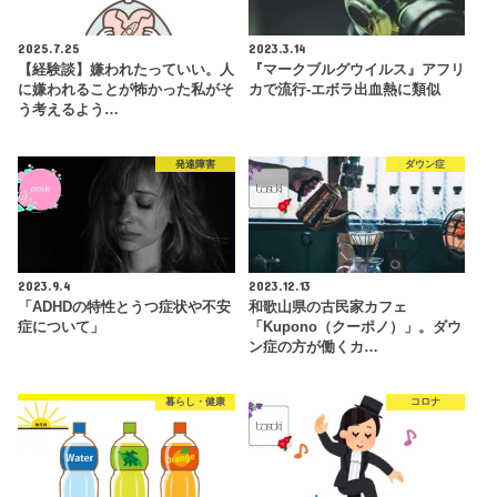
2025.7.25
2023.3.14
【経験談】嫌われたっていい。人
『マークブルグウイルス』アフリ
に嫌われることが怖かった私がそ
カで流行-エボラ出血熱に類似
う考えるよう…
発達障害
ダウン症
2023.9.4
2023.12.13
「ADHDの特性とうつ症状や不安
和歌山県の古民家カフェ
症について」
「Kupono（クーポノ）」。ダウ
ン症の方が働くカ…
暮らし・健康
コロナ