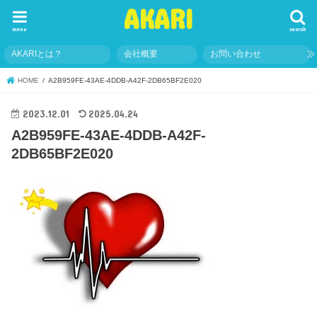
AKARI
menu
search
AKARIとは？
会社概要
お問い合わせ
HOME
A2B959FE-43AE-4DDB-A42F-2DB65BF2E020
2023.12.01
2025.04.24
A2B959FE-43AE-4DDB-A42F-
2DB65BF2E020