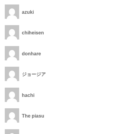
azuki
chiheisen
donhare
ジョージア
hachi
The piasu