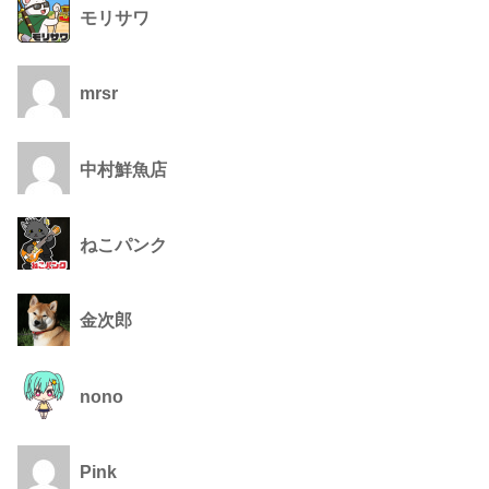
モリサワ
mrsr
中村鮮魚店
ねこパンク
金次郎
nono
Pink