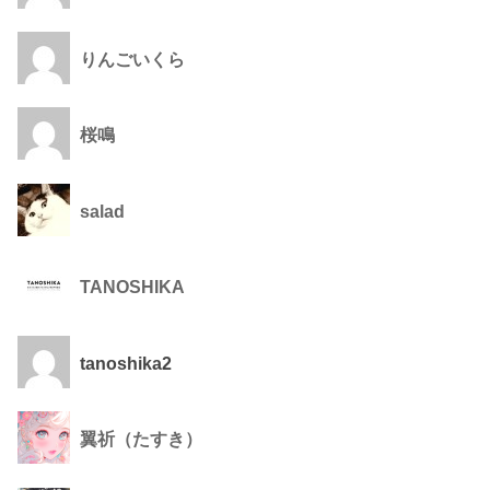
りんごいくら
桜鳴
salad
TANOSHIKA
tanoshika2
翼祈（たすき）