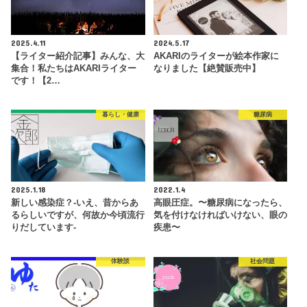
2025.4.11
2024.5.17
【ライター紹介記事】みんな、大
AKARIのライターが絵本作家に
集合！私たちはAKARIライター
なりました【絶賛販売中】
です！【2…
暮らし・健康
糖尿病
2025.1.18
2022.1.4
新しい感染症？-いえ、昔からあ
高眼圧症。〜糖尿病になったら、
るらしいですが、何故か今頃流行
気を付けなければいけない、眼の
りだしています-
疾患〜
体験談
社会問題