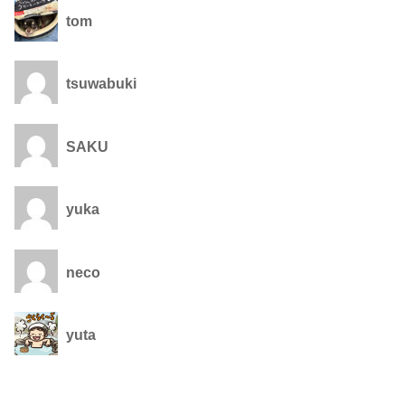
tom
tsuwabuki
SAKU
yuka
neco
yuta