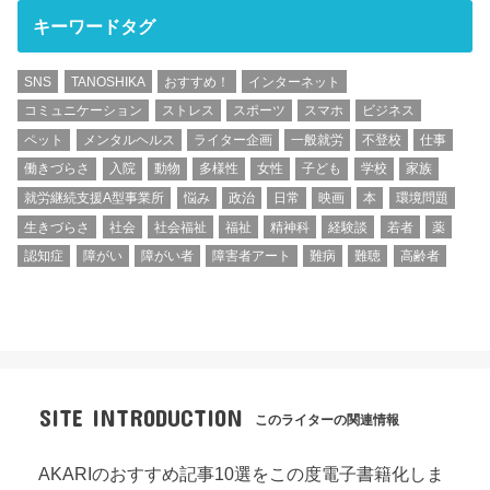
キーワードタグ
SNS
TANOSHIKA
おすすめ！
インターネット
コミュニケーション
ストレス
スポーツ
スマホ
ビジネス
ペット
メンタルヘルス
ライター企画
一般就労
不登校
仕事
働きづらさ
入院
動物
多様性
女性
子ども
学校
家族
就労継続支援A型事業所
悩み
政治
日常
映画
本
環境問題
生きづらさ
社会
社会福祉
福祉
精神科
経験談
若者
薬
認知症
障がい
障がい者
障害者アート
難病
難聴
高齢者
SITE INTRODUCTION
このライターの関連情報
AKARIのおすすめ記事10選をこの度電子書籍化しま