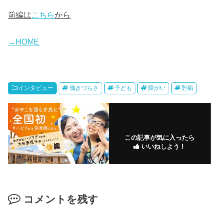
前編は
こちら
から
→HOME
インタビュー
働きづらさ
子ども
障がい
難病
この記事が気に入ったら
いいねしよう！
コメントを残す