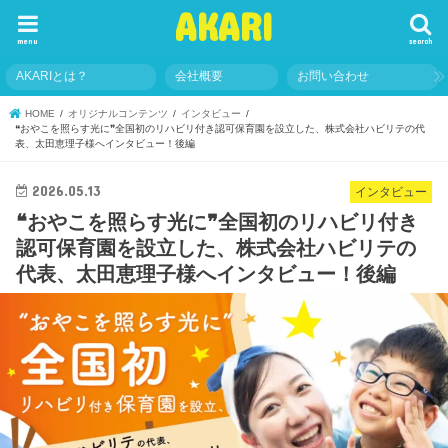
AKARI
menu
search
AKARIとは？
会社概要
お問い合わせ
HOME
オリジナルコンテンツ
インタビュー
❝おやこを照らす光に❞全国初のリハビリ付き認可保育園を設立した、株式会社ハビリテの代
表、太田恵理子様へインタビュー！後編
2026.05.13
インタビュー
❝おやこを照らす光に❞全国初のリハビリ付き
認可保育園を設立した、株式会社ハビリテの
代表、太田恵理子様へインタビュー！後編