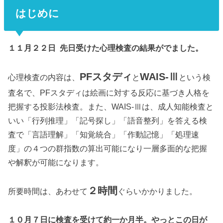
はじめに
１１月２２日 先日受けた心理検査の結果がでました。
PFスタディ
WAIS-Ⅲ
心理検査の内容は、
と
という検
査名で、PFスタディは絵画に対する反応に基づき人格を
把握する投影法検査。また、WAIS-Ⅲは、成人知能検査と
いい「行列推理」「記号探し」「語音整列」を答える検
査で「言語理解」「知覚統合」「作動記憶」「処理速
度」の４つの群指数の算出可能になり一層多面的な把握
や解釈が可能になります。
２時間
所要時間は、あわせて
ぐらいかかりました。
１０月７日に検査を受けて約一か月半。やっとこの日が