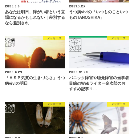
2026.6.6
2021.3.23
あなたは明日、障がい者という立
うつ病viviの「いつものこといつ
場になるかもしれない｜差別する
ものTANOSHIKA」
なら差別され…
メッセージ
メッセージ
2020.4.29
2020.12.28
「ＨＳＰ気質の生きづらさ」うつ
パニック障害や聴覚障害の当事者
病viviの明日
目線のWebライター金次郎のお
すすめ記事１…
メッセージ
メッセージ
2020.9.2
2019.11.2