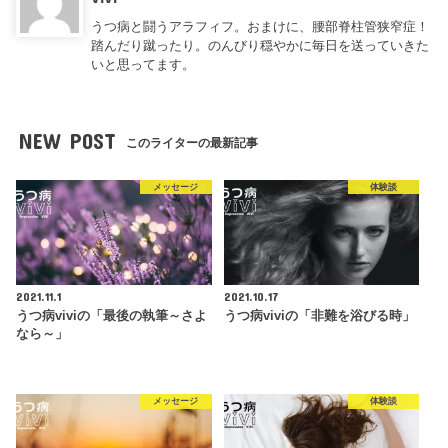
うつ病と闘うアラフィフ。おまけに、腰部脊柱管狭窄症！
踏んだり蹴ったり。のんびり穏やかに毎日を送っていきた
いと思ってます。
NEW POST
このライターの最新記事
メッセージ
体験談
2021.11.1
2021.10.17
うつ病viviの「最後の執筆～さよ
うつ病viviの「非難を浴びる時」
なら～」
メッセージ
体験談