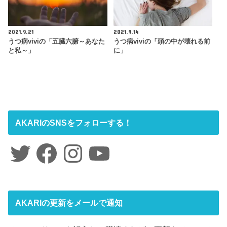
2021.9.21
2021.9.14
うつ病viviの「五臓六腑～あなた
うつ病viviの「頭の中が壊れる前
と私～」
に」
AKARIのSNSをフォローする！
Twitter
Facebook
Instagram
YouTube
AKARIの更新をメールで通知