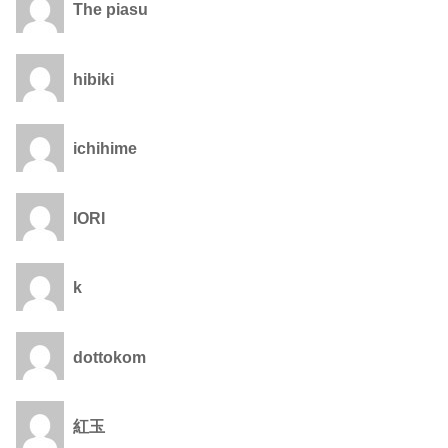
The piasu
hibiki
ichihime
IORI
k
dottokom
紅玉