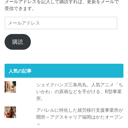
メールアドレスを記入して購読すれば、更新をメールで
受信できます。
メ
ー
ル
ア
購読
ド
レ
ス
人気の記事
シェイクハンズ三条烏丸。人気アニメ「ち
いかわ」の原画などを手がける、B型事業
所。
アパレルに特化した就労移行支援事業所が
開所～アグスキャリア福岡はかたオープン
～