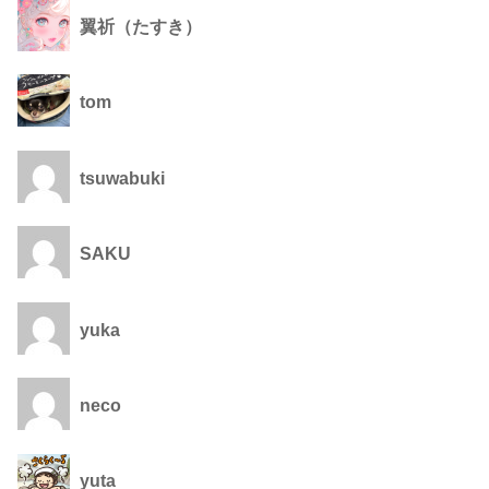
翼祈（たすき）
tom
tsuwabuki
SAKU
yuka
neco
yuta