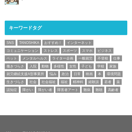
キーワードタグ
SNS
TANOSHIKA
おすすめ！
インターネット
コミュニケーション
ストレス
スポーツ
スマホ
ビジネス
ペット
メンタルヘルス
ライター企画
一般就労
不登校
仕事
働きづらさ
入院
動物
多様性
女性
子ども
学校
家族
就労継続支援A型事業所
悩み
政治
日常
映画
本
環境問題
生きづらさ
社会
社会福祉
福祉
精神科
経験談
若者
薬
認知症
障がい
障がい者
障害者アート
難病
難聴
高齢者