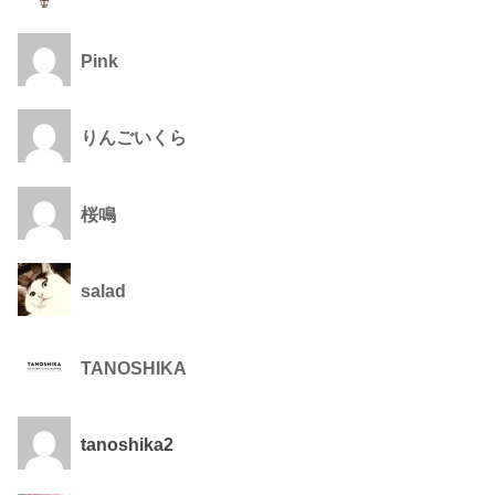
Pink
りんごいくら
桜鳴
salad
TANOSHIKA
tanoshika2