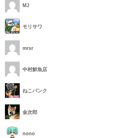
MJ
モリサワ
mrsr
中村鮮魚店
ねこパンク
金次郎
nono