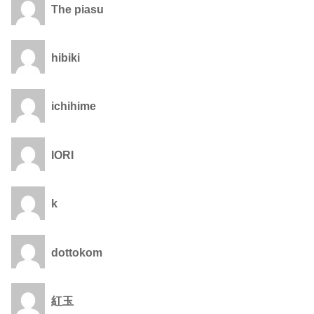
The piasu
hibiki
ichihime
IORI
k
dottokom
紅玉