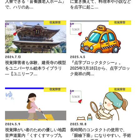
入寮できる「盲養護老人ホーム」
に置き換えて、料理本や小説など
で、ハリのあ…
を点字に起こ…
視覚障害
視覚障害
2024.7.13
2025.4.5
視覚障害者も体験、建長寺の模型
『点字ブロックタクシー』。
をユニバーサル絵本ライブラリ
2025年3月18日から、点字ブロッ
―【ユニリーフ…
ク発祥の岡…
視覚障害
視覚障害
2024.5.9
2023.10.8
視覚障がい者のための優しい地図
長時間のコンタクトの使用で、
音声道案内「くすくすマップ九
「眼瞼下垂」になりやすい。手術