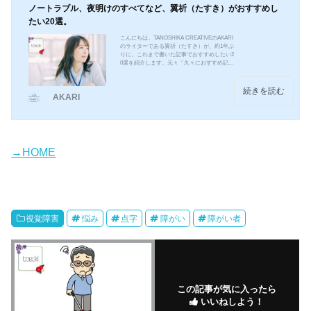
ノートラブル、夜明けのすべてなど、翼祈（たすき）がおすすめし
たい20選。
こんにちは。TANOSHIKA CREATIVEのAKARI
のライターである翼祈（たすき）が、約1年ぶ
りに、これまで書いた記事でおすすめしたい2
0選を紹介します。元々「久々におすすめ記事
一覧を書きたい」とずっと思っていたのと、
この間のライターさん間での新企画で、自分
のおすすめ記事を選ぶ時があり、それで出し
続きを読む
AKARI
てみました。掲載順ではなく、あいうえお順
にしています。▼映画：エゴイストこの記事
は実際に行われた会見の内容をベースに、会
見当日に色んな記事を読み返して、自分の言
葉で書き直して記事化しました。書いている
内容は、ほぼ会見で...
→HOME
視覚障害
悩み
点字
障がい
障がい者
この記事が気に入ったら
いいねしよう！