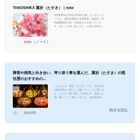
TANOSHIKA 翼祈（たすき）｜note
A型事業所のTANOSHIKAで働いているライタ
ーです。感音性難聴と発達障害、糖尿病、甲
状腺機能低下症、不眠症などを患っていま
す。宜しくお願い致します。(仕事に関係ない
ですが、エンタメとハンドメイドを愛してま
す) ＃TANOSHIKA #A型事業所 ＃Webライタ
ー
note（ノート）
障害や病気と向き合い、寄り添う事を選んだ、翼祈（たすき）の既
往歴のおすすめの...
こんにちは、翼祈（たすき）です。今回は私
の既往歴を一覧にして書いていこうと思いま
す。どういう風に書こうか悩んで、発症した
順に書いていく事にしました。10代感音性難
聴20代特定不能の発達障害これは本当に1番最
初に書いた記事です。文章が今観たらやっぱ
り若いですね。この間少し修正入れましたけ
続きを読む
AKARI
どね。不眠症眼球上転糖尿病これは2番目と3
番目に書いた記事です。何を次に書くか悩ん
で、Twitterで私と同じくジプレキサを飲んで
糖尿病になったというのを検索で観たので、
それを支援員さんに話して、「そういう方を
減らしていきま...