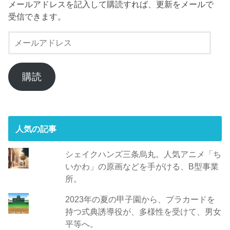
メールアドレスを記入して購読すれば、更新をメールで
受信できます。
メ
ー
ル
ア
購読
ド
レ
ス
人気の記事
シェイクハンズ三条烏丸。人気アニメ「ち
いかわ」の原画などを手がける、B型事業
所。
2023年の夏の甲子園から、プラカードを
持つ式典誘導役が、多様性を受けて、男女
平等へ。