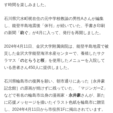
す時間を楽しみました。
石川県穴水町梶在住の元中学校教諭の男性Aさんが編集
し、能登半島地震後「休刊」が続いていた、手書き印刷
の新聞「
紡ぐ
」が4月に入って、発行を再開しました。
2024年4月11日、金沢大学附属病院は、能登半島地震で被
災した金沢大学能登海洋水産センターで、養殖したサク
ラマス「
のとらうと桜
」を使用したメニューを入院して
いる患者さん450人に提供しました。
石川県輪島市の復興を願い、朝市通りにあった［永井豪
記念館］の原画が焼けずに残っていた、「マジンガーZ」
などで有名の輪島市出身の漫画家・
永井豪
さんが、新た
に応援メッセージを描いたイラスト色紙を輪島市に贈呈
し、2024年4月11日から市役所1Fに掲出されています。