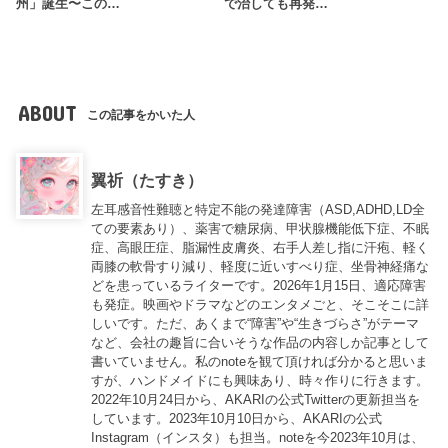
州」誕生〜この…
で治しても再発…
ABOUT
この記事をかいた人
翼祈（たすき）
左耳感音性難聴と特定不能の発達障害（ASD,ADHD,LD全
ての要素あり）、薬害で糖尿病、甲状腺機能低下症、不眠
症、高眼圧症、脂漏性皮膚炎、右手人差し指に汗疱、軽く
両膝の軟骨すり減り、軽度に近いすべり症、坐骨神経痛な
どを患っているライターです。2026年1月15日、適応障害
も発症。映画やドラマなどのエンタメごと、そこそこに詳
しいです。ただ、あくまで“障害”や“生きづらさ”がテーマ
など、会社の趣旨に合いそうな作品の内容しか記事として
書いていません。私のnoteを観て頂ければ分かると思いま
すが、ハンドメイドにも興味あり、時々作りに行きます。
2022年10月24日から、AKARIの公式Twitterの更新担当を
しています。2023年10月10日から、AKARIの公式
Instagram（インスタ）も担当。noteを今2023年10月は、