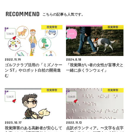
RECOMMEND
こちらの記事も人気です。
視覚障害
視覚障害
2022.11.19
2024.8.18
ゴルフクラブ活用の「ミズノケー
「視覚障がい者の女性が盲導犬と
ン ST」やロボット白杖の開発進
一緒に歩くランウェイ」
む
視覚障害
視覚障害
2025.10.17
2022.11.13
視覚障害のある高齢者が安心して
点訳ボランティア。〜文字を点字