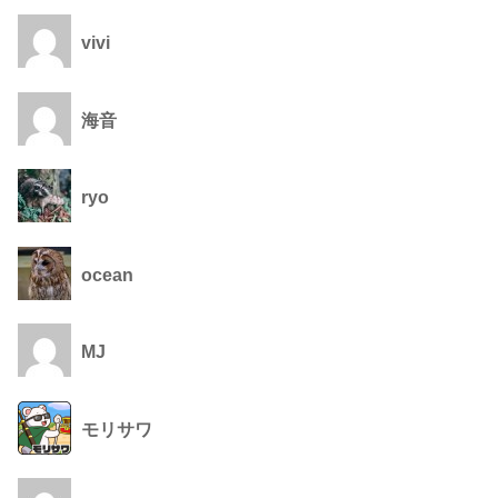
vivi
海音
ryo
ocean
MJ
モリサワ