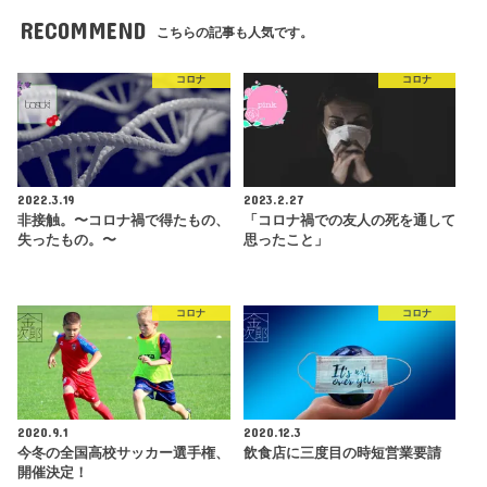
RECOMMEND
こちらの記事も人気です。
コロナ
コロナ
2022.3.19
2023.2.27
非接触。〜コロナ禍で得たもの、
「コロナ禍での友人の死を通して
失ったもの。〜
思ったこと」
コロナ
コロナ
2020.9.1
2020.12.3
今冬の全国高校サッカー選手権、
飲食店に三度目の時短営業要請
開催決定！