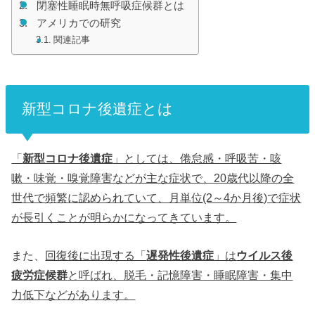
閉塞性睡眠時無呼吸症候群とは
アメリカでの研究
関連記事
新型コロナ後遺症とは
「
新型コロナ後遺症
」としては、倦怠感・呼吸苦・咳
嗽・味覚・嗅覚障害などが主な症状で、20歳代以降の全
世代で頻繁に認められていて、月単位(2～4か月後)で症状
が長引くことが明らかになってきています。
また、
回復後に出現する「
遅発性後遺症
」は
ウイルス後
疲労症候群
と呼ばれ、脱毛・記憶障害・睡眠障害・集中
力低下などがあります。