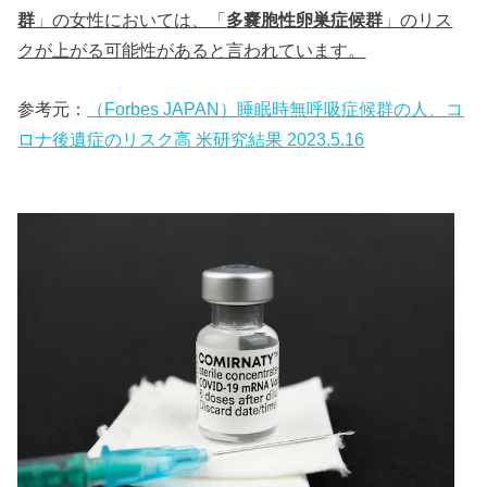
群
」の女性においては、「
多嚢胞性卵巣症候群
」のリス
クが上がる可能性があると言われています。
参考元：
（Forbes JAPAN）睡眠時無呼吸症候群の人、コ
ロナ後遺症のリスク高 米研究結果 2023.5.16