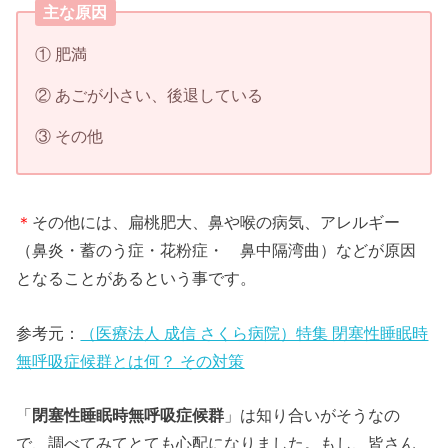
主な原因
① 肥満
② あごが小さい、後退している
③ その他
＊
その他には、扁桃肥大、鼻や喉の病気、アレルギー
（鼻炎・蓄のう症・花粉症・ 鼻中隔湾曲）などが原因
となることがあるという事です。
参考元
：
（医療法人 成信 さくら病院）特集 閉塞性睡眠時
無呼吸症候群とは何？ その対策
「
閉塞性睡眠時無呼吸症候群
」は知り合いがそうなの
で、調べてみてとても心配になりました。もし、皆さん