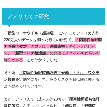
アメリカでの研究
「
新型コロナウイルス感染症
」にかかったアメリカ人約
220万人のデータを調べた最近の研究で、
「
閉塞性睡眠時
無呼吸症候群
」の成人は「
睡眠障害
」のない人に比べ
て、「
新型コロナ後遺症
」の発症リスクが
75％
程高い可
能性がある
ことが分かりました。
その為、
「
閉塞性睡眠時無呼吸症候群
」の人は、
ワクチ
ン接種
を定期的に受けて、感染リスクを最低限に抑える
よう勧められています。
また、ア
メリカでは成人の約
20％
が「
閉塞性睡眠時無呼
吸症候群
」を患っているとされ、「
糖尿病
」「
肥満症
」