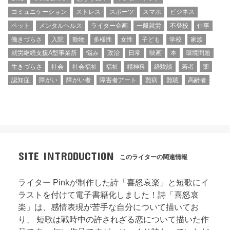
コミュニケーション
ストレス
スポーツ
スマホ
ビジネス
ペット
メンタルヘルス
ライター企画
一般就労
不登校
仕事
働きづらさ
入院
動物
多様性
女性
子ども
学校
家族
就労継続支援A型事業所
悩み
政治
日常
映画
本
環境問題
生きづらさ
社会
社会福祉
福祉
精神科
経験談
若者
薬
認知症
障がい
障がい者
障害者アート
難病
難聴
高齢者
SITE INTRODUCTION
このライターの関連情報
ライター Pinkが制作した詩「喜怒哀楽」と短歌にイ
ラストを付けて電子書籍化しました！詩「喜怒哀
楽」は、感情表現が苦手な自分について描いてお
り、 短歌は戦時中の許されざる恋について描いた作