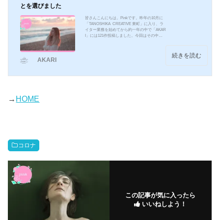
とを選びました
皆さんこんにちは。Pinkです。昨年の10月に
「TANOSHIKA CREATIVE 東町」に入り、ラ
イター業務を始めてから約一年の中で「AKAR
I」には121作投稿しました。今回はその中か
ら、タイトルにあるように「Pinkのおすすめ
記事10選」を紹介したいと思います。Pinkの
おすすめ記事10選⒈Pinkが今後書いてみたい
続きを読む
AKARI
こと初めて投稿した記事です！何もかもが初
めてで拙い文章ですが、だからこそ素直な気
持ちを書くことが出来た、同じ様には決して
もう書けない貴重な記事です。⒉適応障害に
ついて初めて自分の障がいについて書いた記
事です。書くこと...
→
HOME
コロナ
この記事が気に入ったら
いいねしよう！