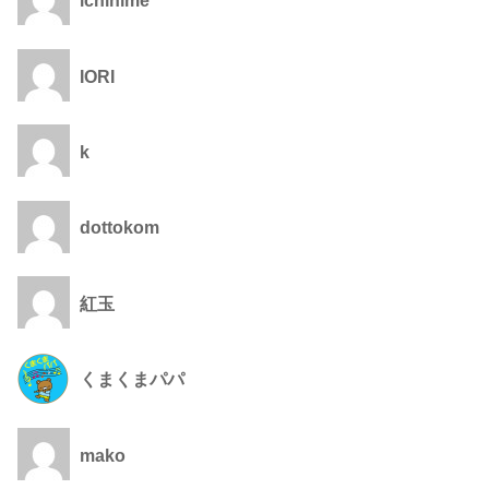
ichihime
IORI
k
dottokom
紅玉
くまくまパパ
mako