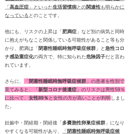
「
高血圧症
」といった
生活習慣病
との
関連性
も明らかに
なっている
とのことです。
他にも、リスクの上昇は「
肥満症
」など別の病気と同時
に抱えがちなこと関係している可能性があること等も分
かり、肥満は「
閉塞性睡眠時無呼吸症候群
」と
急性コロ
ナ感染重症化
の両方で、特に知られた
危険因子
だと言わ
れています。
さらに、
「
閉塞性
睡眠時無呼吸症候群
」の患者を性別で
見てみると、「
新型コロナ後遺症
」のリスクは男性59％
に比べて、
女性89％
と女性の方が高いことが判明
しまし
た。
妊娠中・閉経期・閉経後「
多嚢胞性卵巣症候群
」になり
やすくなる可能性があり、
「
閉塞性睡眠時無呼吸症候