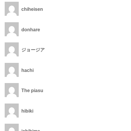
chiheisen
donhare
ジョージア
hachi
The piasu
hibiki