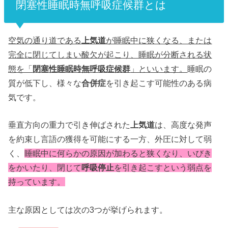
閉塞性睡眠時無呼吸症候群とは
空気の通り道である
上気道
が睡眠中に狭くなる、または
完全に閉じてしまい酸欠が起こり、睡眠が分断される状
態を「
閉塞性睡眠時無呼吸症候群
」といいます。
睡眠の
質が低下し、様々な
合併症
を引き起こす可能性のある病
気です。
垂直方向の重力で引き伸ばされた
上気道
は、高度な発声
を約束し言語の獲得を可能にする一方、外圧に対して弱
く、
睡眠中に何らかの原因が加わると狭くなり、いびき
をかいたり、閉じて
呼吸停止
を引き起こすという弱点を
持っています。
主な原因としては次の3つが挙げられます。