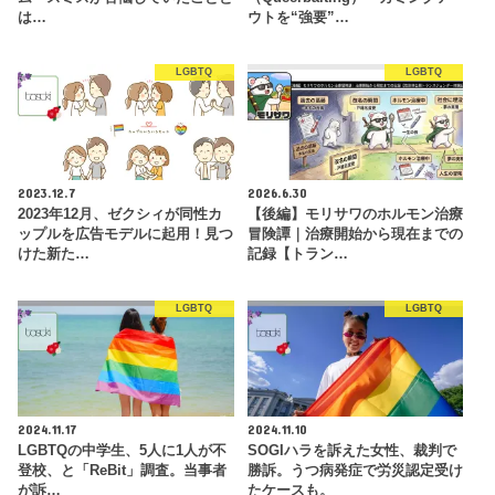
は…
ウトを“強要”…
LGBTQ
LGBTQ
2023.12.7
2026.6.30
2023年12月、ゼクシィが同性カ
【後編】モリサワのホルモン治療
ップルを広告モデルに起用！見つ
冒険譚｜治療開始から現在までの
けた新た…
記録【トラン…
LGBTQ
LGBTQ
2024.11.17
2024.11.10
LGBTQの中学生、5人に1人が不
SOGIハラを訴えた女性、裁判で
登校、と「ReBit」調査。当事者
勝訴。うつ病発症で労災認定受け
が訴…
たケースも。