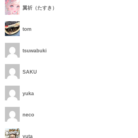
翼祈（たすき）
tom
tsuwabuki
SAKU
yuka
neco
yuta