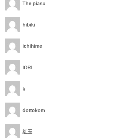
The piasu
hibiki
ichihime
IORI
k
dottokom
紅玉