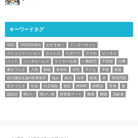
キーワードタグ
SNS
TANOSHIKA
おすすめ！
インターネット
コミュニケーション
ストレス
スポーツ
スマホ
ビジネス
ペット
メンタルヘルス
ライター企画
一般就労
不登校
仕事
働きづらさ
入院
動物
多様性
女性
子ども
学校
家族
就労継続支援A型事業所
悩み
政治
日常
映画
本
環境問題
生きづらさ
社会
社会福祉
福祉
精神科
経験談
若者
薬
認知症
障がい
障がい者
障害者アート
難病
難聴
高齢者