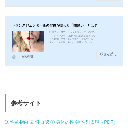
しました。結論は2022年度中に出る予定で
す。今回はこの1人のトランスジェンダーの選
手を巡る議論について、考えていきたいと思
います。水泳大会でトランスジェンダーの選
手参加に伴う議論2...
トランスジェンダー役の俳優が語った「間違い」とは？
BBCニュースで、トランスジェンダーの役を
シスジェンダー（自分の性の自認と生まれた
ときに割り当てられた性別が一致している
人）の自分が演じるのは、間違っていたと発
言し、話題になっている。「間違えだった」
と発言2015年映画「The Danish Girl」（邦題
「リリーのすべて」）でトランスジェンダー
続きを読む
AKARI
の役柄を演じた英俳優エディー・レッドメイ
ンさんは、「間違い」だったと語った。21日
掲載の英紙サンデー・タイムズのインタビュ
ーで発言したのだ。どんな映画なのか？ 画像
引用：リリーのすべて インタビュー: エデ
ィ・レッドメインが...
参考サイト
③ 性的指向 ② 性自認 ① 身体の性 ④ 性別表現（PDF）