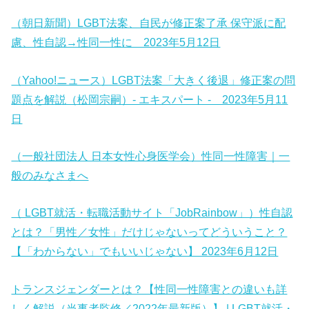
（朝日新聞）LGBT法案、自民が修正案了承 保守派に配
慮、性自認→性同一性に 2023年5月12日
（Yahoo!ニュース）LGBT法案「大きく後退」修正案の問
題点を解説（松岡宗嗣）- エキスパート - 2023年5月11
日
（一般社団法人 日本女性心身医学会）性同一性障害｜一
般のみなさまへ
（ LGBT就活・転職活動サイト「JobRainbow」）性自認
とは？「男性／女性」だけじゃないってどういうこと？
【「わからない」でもいいじゃない】 2023年6月12日
トランスジェンダーとは？【性同一性障害との違いも詳
しく解説（当事者監修／2022年最新版）】 | LGBT就活・