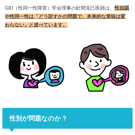
GID（性同一性障害）学会理事の針間克己医師は、
性自認
や性同一性は「どう訳すかの問題で、本来的な意味は変
わらない」と述べています。
性別が問題なのか？