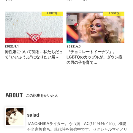
LGBTQ
LGBTQ
2022.9.1
2022.4.3
同性婚について知る～私たちだっ
『チョコレートドーナツ』。
て”いいふうふ”になりたい展～
LGBTQのカップルが、ダウン症
の男の子を育て…
ABOUT
この記事をかいた人
salad
TANOSHIKAライター。うつ病、AC(ｱﾀﾞﾙﾄﾁﾙﾄﾞﾚﾝ)、機能
不全家族育ち。現代詩を勉強中です。セクシャルマイノリ