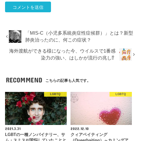
「MIS-C（小児多系統炎症性症候群）」とは？新型
肺炎治ったのに、何この症状？
海外渡航ができる様になった今、ウイルスで1番感
染力の強い、はしかが流行の兆し⁉︎
RECOMMEND
こちらの記事も人気です。
LGBTQ
LGBTQ
2021.3.31
2022.12.10
LGBTの一種ノンバイナリー、サ
クィアベイティング
ム・スミスが苦悩していたことと
（Queerbaiting）～カミングア