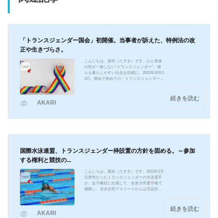
「トランスジェンダー国会」初開催。当事者が訴えた、特例法の改
正や生きづらさ。
こんにちは、翼祈（たすき）です。心と身体
の性が一致しない”トランスジェンダー”。彼
らも暮らしやすい社会を目標に、2022年10月1
2日、国会で初めての「トランスジェンダー国
会」が開かれました。彼らがこの集会で求め
たことは、生殖機能を失くさなくても、戸籍
変更が可能となる特例法の改正でした。WHO
続きを読む
AKARI
など国際的には、トランスジェンダーの性別
変更が大きく認められていますが、日本では
まだまだ改正が進んでいないのが現状です。
今回は彼らが「トランスジェンダー集会」で
訴えた、特例法の改正の審議について、お話
ししていきます。...
国際水泳連盟、トランスジェンダー枠設置の方針を固める。～参加
する権利と競技の...
こんにちは、翼祈（たすき）です。2022年2月
元男性だったトランスジェンダーの水泳選手
が、女子種目に出場して、全米大学選手権で
優勝し、水泳女性アスリートからは否定的な
意見が飛び交い、賛否両論となりました。議
論は加速し、国際水泳連盟は「トランスジェ
ンダーの選手の女子種目の出場を認めない。
続きを読む
AKARI
代わりに専用の枠を創設する方針だ」と発表