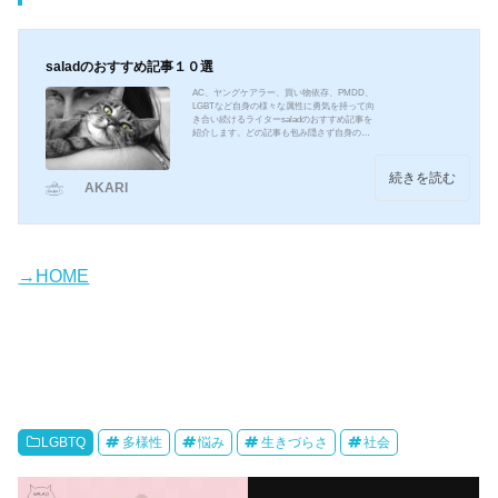
saladのおすすめ記事１０選
AC、ヤングケアラー、買い物依存、PMDD、
LGBTなど自身の様々な属性に勇気を持って向
き合い続けるライターsaladのおすすめ記事を
紹介します。どの記事も包み隠さず自身の体
験を書いてくれているので、当事者のリアル
な気持ちや現状、感じていることがよくわか
ると思います。障害年金の申し込み方法や病
続きを読む
AKARI
歴・就労状況等申立書の書き方も紹介してい
ます。どの記事もおすすめです！よければど
れか一つでもご覧になってください！私がTA
NOSHIKAにたどり着くまでTANOSHIKAに入
ったばかりの頃に書いた記事です。ここにた
どり着くまで引きこもり...
→HOME
LGBTQ
多様性
悩み
生きづらさ
社会