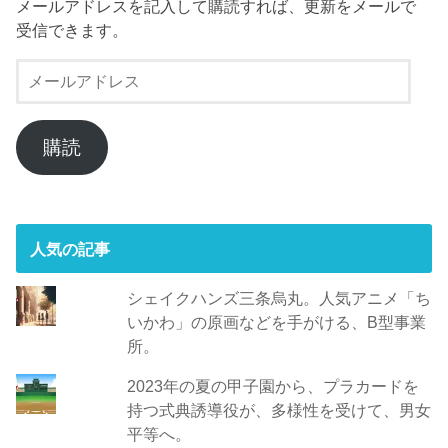
メールアドレスを記入して購読すれば、更新をメールで
受信できます。
メ
ー
ル
ア
購読
ド
レ
ス
人気の記事
シェイクハンズ三条烏丸。人気アニメ「ち
いかわ」の原画などを手がける、B型事業
所。
2023年の夏の甲子園から、プラカードを
持つ式典誘導役が、多様性を受けて、男女
平等へ。