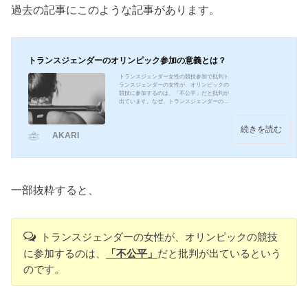
過去の記事にこのような記事があります。
トランスジェンダーのオリンピック参加の意義とは？
トランスジェンダー女性の競技参加で批判ト
ランスジェンダーの女性が、オリンピックの
競技に参加するのは、「不公平」だと批判が
出ています。なぜ、トランスジェンダーの女
性に批判が集まるのでしょうか？骨格や、体
格の違いなのでしょうか。それならば、人種
によって異なることもありますし、日本人選
続きを読む
AKARI
手の中にも、大阪なおみ選手や、八村塁選手
のように、日本人にはない身体能力をもった
ハーフの選手が目立つようにもなってきてい
ます。トランスジェンダーアスリートへの思
いを私なりに考えてみました。そもそもトラ
ンスジェンダーと...
一部抜粋すると、
トランスジェンダーの女性が、オリンピックの競技
に参加するのは、
「不公平」
だと批判が出ているという
のです。