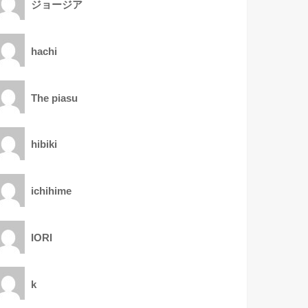
ジョージア
hachi
The piasu
hibiki
ichihime
IORI
k