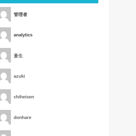
管理者
analytics
蒼生
azuki
chiheisen
donhare