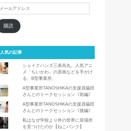
メ
ー
ル
ア
購読
ド
レ
ス
人気の記事
シェイクハンズ三条烏丸。人気アニ
メ「ちいかわ」の原画などを手がけ
る、B型事業所。
A型事業所TANOSHIKAの支援員脇田
さんとのトークセッション《前編》
A型事業所TANOSHIKAの支援員脇田
さんとのトークセッション《後編》
私はなぜ学校より外の世界に居場所
を見つけたのか【ねこパンク】