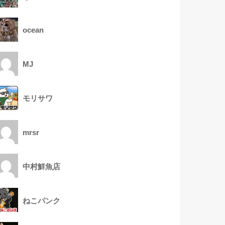
ocean
MJ
モリサワ
mrsr
中村鮮魚店
ねこパンク