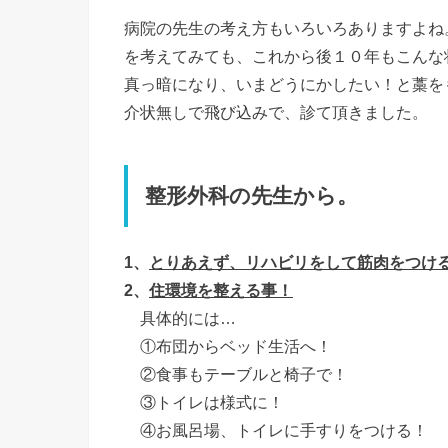
病院の先生の考え方もいろいろありますよね
を考えてみても、これから後１０年もこんな
真っ暗になり、いまどうにかしたい！と藁を
介状無しで飛び込みで、診て頂きました。
整形外科の先生から。
1、
とりあえず、リハビリをして筋肉をつけ
2、
住環境を整える事！
具体的には…
①布団からベッド生活へ！
②食事もテーブルと椅子で！
③トイレは様式に！
④お風呂場、トイレに手すりをつける！