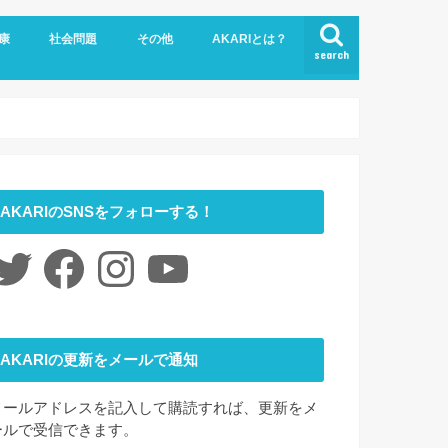
康
社会問題
その他
AKARIとは？
search
悩み
社会福祉
LGBTQ
コロナ
ジェンダー
ニュース
介護
時事ネタ
災害
社会学
アート
ファッション
夢
心理学
書評
お問い合わせ
サイトマップ
会社概要
AKARIのSNSをフォローする！
itter
Facebook
Instagram
YouTube
AKARIの更新をメールで通知
メールアドレスを記入して購読すれば、更新をメ
ールで受信できます。