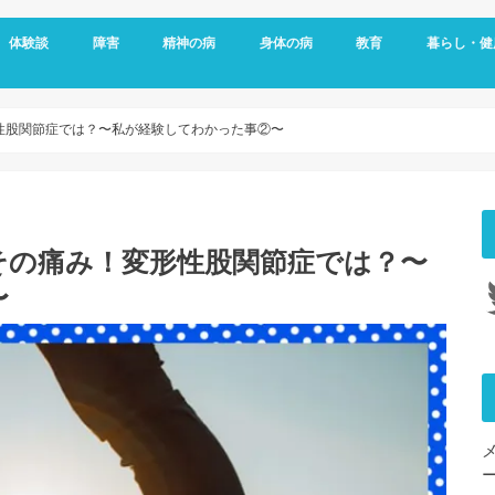
体験談
障害
精神の病
身体の病
教育
暮らし・健
メッセージ
視覚障害
聴覚障害
発達障害
知的障害
障害年金
障害者雇用
うつ病
双極性障害
統合失調症
パニック障害
不安神経症
依存症
適応障害
アレルギー
頭痛
ダウン症
がん
リウマチ
更年期障害
内臓の病気
整形外科の病気
脳・心臓の病気
糖尿病
その他の身体の病
子育て
予防
女性特有の
睡眠
変形性股関節症では？〜私が経験してわかった事②〜
その痛み！変形性股関節症では？〜
Tw
〜