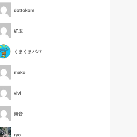
dottokom
紅玉
くまくまパパ
mako
vivi
海音
ryo