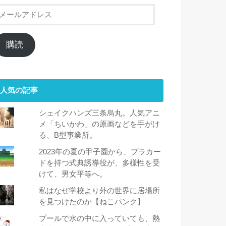
メ
ー
ル
ア
購読
ド
レ
ス
人気の記事
シェイクハンズ三条烏丸。人気アニ
メ「ちいかわ」の原画などを手がけ
る、B型事業所。
2023年の夏の甲子園から、プラカー
ドを持つ式典誘導役が、多様性を受
けて、男女平等へ。
私はなぜ学校より外の世界に居場所
を見つけたのか【ねこパンク】
プールで水の中に入っていても、熱