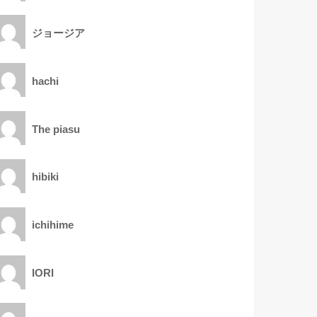
ジョージア
hachi
The piasu
hibiki
ichihime
IORI