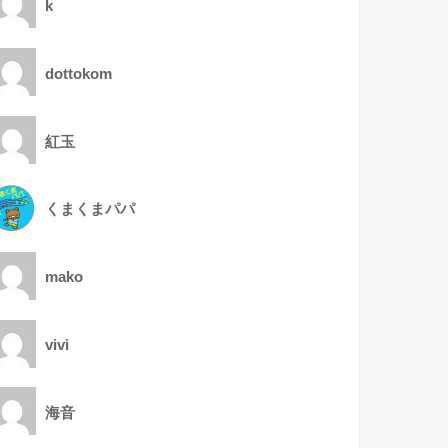
k
dottokom
紅玉
くまくまパパ
mako
vivi
海音