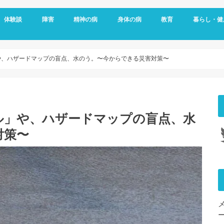
体験談
障害
精神の病
身体の病
教育
暮らし・健
メッセージ
視覚障害
聴覚障害
発達障害
知的障害
障害年金
障害者雇用
うつ病
双極性障害
統合失調症
パニック障害
不安神経症
依存症
適応障害
アレルギー
頭痛
ダウン症
がん
リウマチ
更年期障害
内臓の病気
整形外科の病気
脳・心臓の病気
糖尿病
その他の身体の病
子育て
予防
女性特有の
睡眠
や、ハザードマップの盲点、水のう。〜今からできる災害対策〜
ル」や、ハザードマップの盲点、水
Tw
対策〜