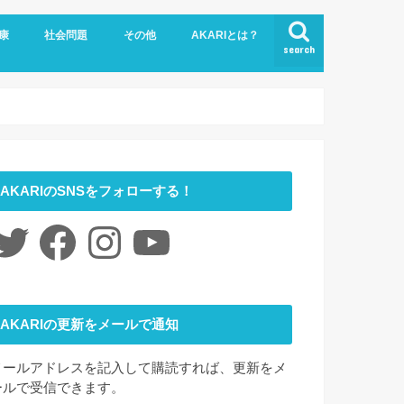
康
社会問題
その他
AKARIとは？
search
悩み
社会福祉
LGBTQ
コロナ
ジェンダー
ニュース
介護
時事ネタ
災害
社会学
アート
ファッション
夢
心理学
書評
お問い合わせ
サイトマップ
会社概要
AKARIのSNSをフォローする！
itter
Facebook
Instagram
YouTube
AKARIの更新をメールで通知
メールアドレスを記入して購読すれば、更新をメ
ールで受信できます。