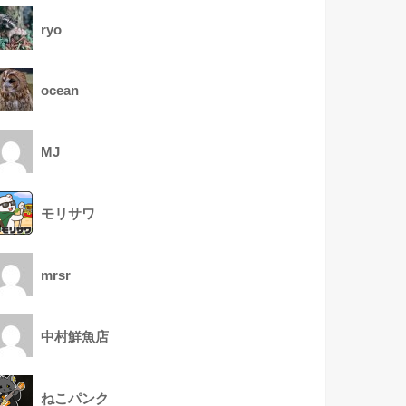
ryo
ocean
MJ
モリサワ
mrsr
中村鮮魚店
ねこパンク