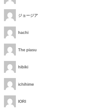
ジョージア
hachi
The piasu
hibiki
ichihime
IORI