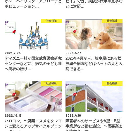
か？ ハイリスク・アプローチと
ビイ』では、病院が代筆や点字な
ポピュレーション…
どに対応…
社会福祉
社会福祉
2023.7.25
2025.5.17
ディズニー社が国立成育医療研究
2025年4月から、岐阜県にある松
センターなどに、病気の子ども達
波総合病院などはペットの犬と入
へ病衣の贈り…
院できる…
社会福祉
社会福祉
2022.10.18
2022.4.10
ハロヨン。〜廃棄コスメをクレヨ
障害者へのサービスやA型・B型
ンに変えるアップサイクルプロジ
事業所など福祉施設。〜需要高ま