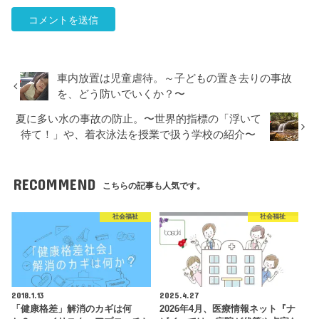
車内放置は児童虐待。～子どもの置き去りの事故
を、どう防いでいくか？〜
夏に多い水の事故の防止。〜世界的指標の「浮いて
待て！」や、着衣泳法を授業で扱う学校の紹介〜
RECOMMEND
こちらの記事も人気です。
社会福祉
社会福祉
2018.1.13
2025.4.27
「健康格差」解消のカギは何
2026年4月、医療情報ネット『ナ