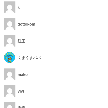
k
dottokom
紅玉
くまくまパパ
mako
vivi
海音