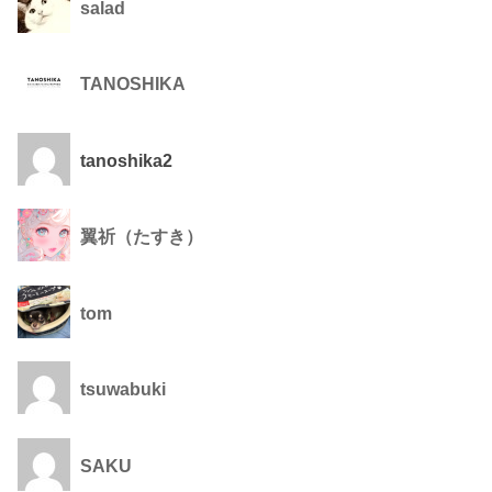
salad
TANOSHIKA
tanoshika2
翼祈（たすき）
tom
tsuwabuki
SAKU