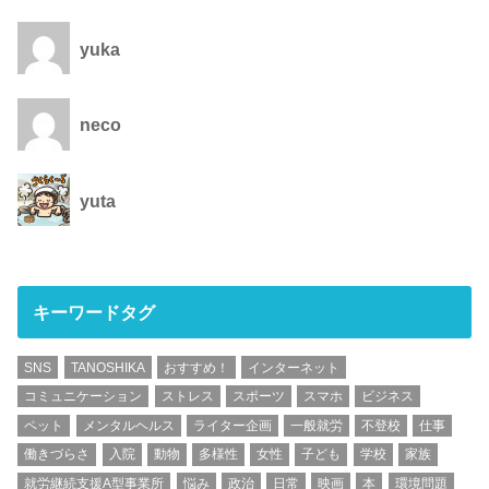
yuka
neco
yuta
キーワードタグ
SNS
TANOSHIKA
おすすめ！
インターネット
コミュニケーション
ストレス
スポーツ
スマホ
ビジネス
ペット
メンタルヘルス
ライター企画
一般就労
不登校
仕事
働きづらさ
入院
動物
多様性
女性
子ども
学校
家族
就労継続支援A型事業所
悩み
政治
日常
映画
本
環境問題