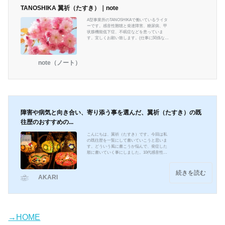
TANOSHIKA 翼祈（たすき）｜note
A型事業所のTANOSHIKAで働いているライタ
ーです。感音性難聴と発達障害、糖尿病、甲
状腺機能低下症、不眠症などを患っていま
す。宜しくお願い致します。(仕事に関係ない
ですが、エンタメとハンドメイドを愛してま
す) ＃TANOSHIKA #A型事業所 ＃Webライタ
ー
note（ノート）
障害や病気と向き合い、寄り添う事を選んだ、翼祈（たすき）の既
往歴のおすすめの...
こんにちは、翼祈（たすき）です。今回は私
の既往歴を一覧にして書いていこうと思いま
す。どういう風に書こうか悩んで、発症した
順に書いていく事にしました。10代感音性難
聴20代特定不能の発達障害これは本当に1番最
初に書いた記事です。文章が今観たらやっぱ
り若いですね。この間少し修正入れましたけ
続きを読む
AKARI
どね。不眠症眼球上転糖尿病これは2番目と3
番目に書いた記事です。何を次に書くか悩ん
で、Twitterで私と同じくジプレキサを飲んで
糖尿病になったというのを検索で観たので、
それを支援員さんに話して、「そういう方を
減らしていきま...
→HOME