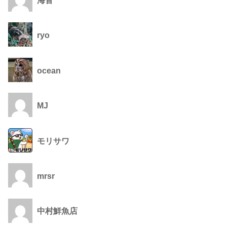
ryo
ocean
MJ
モリサワ
mrsr
中村鮮魚店