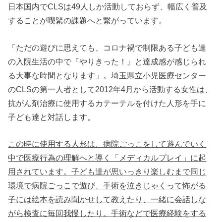
日本国内でCLSは49人しか活動しておらず、幅広く普及
することが喫緊の課題へと繋がっています。
「ただの遊びに思えても、コロナ禍で制限ある子ども達
の入院生活の中で『やりきった！』と達成感が感じられ
る大事な時間となります」。埼玉県立小児医療センター
のCLSの第一人者として2012年4月から活動する女性は、
抗がん剤治療に使用するカテーテルを付けた人形を手に
子ども達と対話します。
この時に使用する人形は、病院ごっこをして遊んでいく
中で医療行為の理解へと導く「メディカルプレイ」に起
用されています。子ども達が思いっきり楽しむまで同じ
環境で病院ごっこで遊び、手術を泣きじゃくって怖がる
子には絵本を読み聞かせして教えたり、一緒に会話しな
がら検査に毎回我慢したり。手術などで医療経験をする