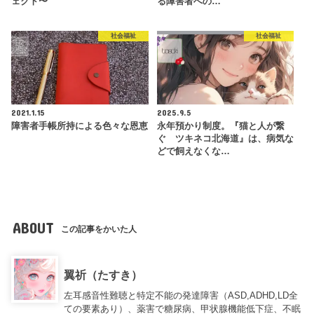
ェクト〜
る障害者への…
社会福祉
社会福祉
2021.1.15
2025.9.5
障害者手帳所持による色々な恩恵
永年預かり制度。『猫と人が繋
ぐ ツキネコ北海道』は、病気な
どで飼えなくな…
ABOUT
この記事をかいた人
翼祈（たすき）
左耳感音性難聴と特定不能の発達障害（ASD,ADHD,LD全
ての要素あり）、薬害で糖尿病、甲状腺機能低下症、不眠