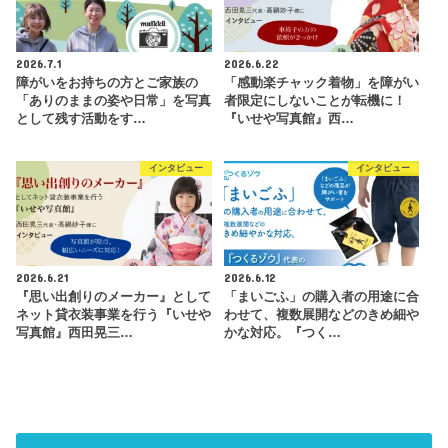
2026.7.1
2026.6.22
障がいをお持ちの方とご家族の
「感動楽チャック着物」を障がい
「ありのままの姿や日常」を写真
者限定にしないことが転機に！
として残す活動をす…
『いせや写真館』西…
インタビュー
インタビュー
2026.6.21
2026.6.12
『思い出創りのメーカー』として
「まいごふ」の購入者の用途に合
ネット貸衣装事業を行う『いせや
わせて、複数展開などのきめ細や
写真館』西田晃三…
かな対応。『つく…