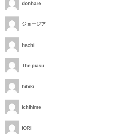
donhare
ジョージア
hachi
The piasu
hibiki
ichihime
IORI