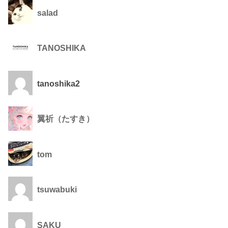
salad
TANOSHIKA
tanoshika2
翼祈（たすき）
tom
tsuwabuki
SAKU