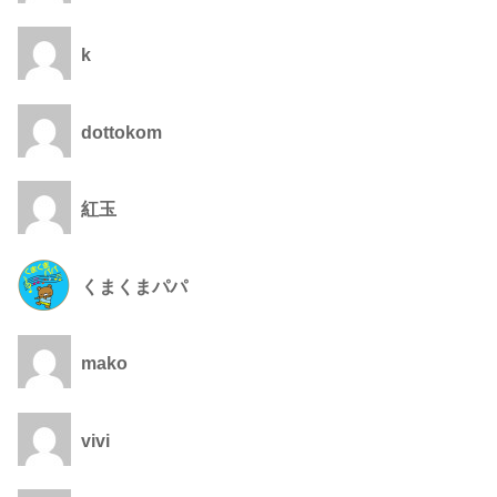
k
dottokom
紅玉
くまくまパパ
mako
vivi