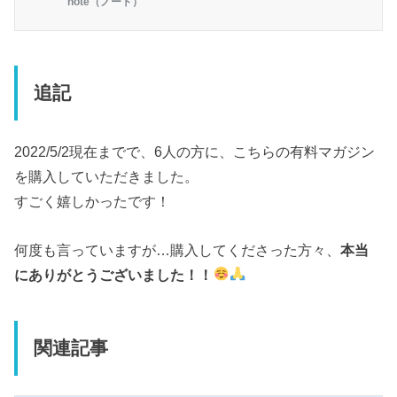
note（ノート）
ている...。」そんな本当に本当におしゃれが
全くわからない初心者さん向けに書きまし
た！「おしゃれさんになるための簡単工夫方
法」「簡単ライフハック」が詰まったこのマ
ガジンをぜひぜひ読んでいただきたいです。
きっとこれを読んだ...
追記
2022/5/2現在までで、6人の方に、こちらの有料マガジン
を購入していただきました。
すごく嬉しかったです！
何度も言っていますが…購入してくださった方々、
本当
にありがとうございました！！
関連記事