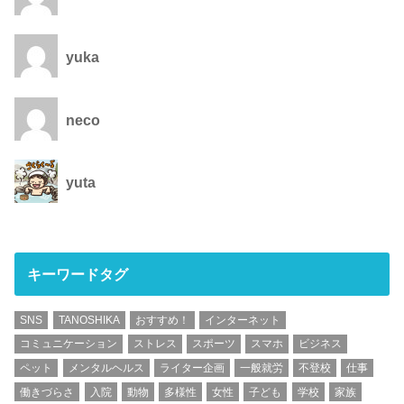
yuka
neco
yuta
キーワードタグ
SNS
TANOSHIKA
おすすめ！
インターネット
コミュニケーション
ストレス
スポーツ
スマホ
ビジネス
ペット
メンタルヘルス
ライター企画
一般就労
不登校
仕事
働きづらさ
入院
動物
多様性
女性
子ども
学校
家族