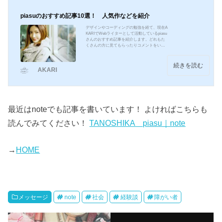
piasuのおすすめ記事10選！ 人気作などを紹介
デザインやコーディングの勉強を経て、現在A
KARIでWebライターとして活動しているpiasu
さんのおすすめ記事を紹介します。どれもた
くさんの方に見てもらったりコメントをいた
だいた、思い入れのある記事です。自身の障
害に関する記事花火～障害をカミングアウト
した夜～AKARIに初投稿した記事です！従兄
続きを読む
AKARI
弟に自分の障害やA型で働いていることをカミ
ングアウトした時の体験を記事にしていま
す。身体醜形障害〜自分の顔が嫌いだった
私〜自身の障害と向き合い努力した日々を綴
った記事です！私が、病気と付き合っていく
ために努力しているこ...
最近はnoteでも記事を書いています！ よければこちらも
読んでみてください！
TANOSHIKA piasu｜note
→
HOME
メッセージ
note
社会
経験談
障がい者