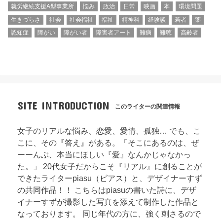
就労継続支援A型事業所
悩み
政治
日常
映画
本
環境問題
生きづらさ
社会
社会福祉
福祉
精神科
経験談
若者
薬
認知症
障がい
障がい者
障害者アート
難病
難聴
高齢者
SITE INTRODUCTION
このライターの関連情報
女子のリアルな悩み、恋愛、愛情、孤独… でも、こ
こに、その『答え』がある。「そこにあるのは、ぜ
ーーんぶ、本当にほしい『愛』なんかじゃなかっ
た。」 20代女子だからこそ『リアル』に創ることが
できたライターpiasu（ピアス）と、デザイナーすず
の共同作品！！ こちらはpiasuの書いた詩に、デザ
イナーすずが撮影した写真を添えて制作した作品と
なっております。 同じ年代の方に、強く刺さるので