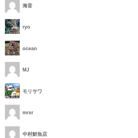
海音
ryo
ocean
MJ
モリサワ
mrsr
中村鮮魚店