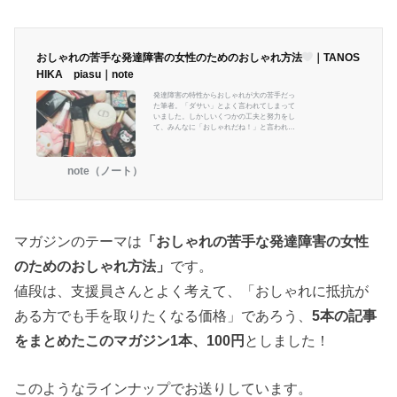
おしゃれの苦手な発達障害の女性のためのおしゃれ方法
｜TANOS
HIKA piasu｜note
発達障害の特性からおしゃれが大の苦手だっ
た筆者。「ダサい」とよく言われてしまって
いました。しかしいくつかの工夫と努力をし
て、みんなに「おしゃれだね！」と言われる
ようにまでなりました。今、発達障害の特性
でおしゃれが苦手で困っている方。「着てい
くものがない！」「みんなにダサいと言われ
note（ノート）
ている...。」そんな本当に本当におしゃれが
全くわからない初心者さん向けに書きまし
た！「おしゃれさんになるための簡単工夫方
法」「簡単ライフハック」が詰まったこのマ
ガジンをぜひぜひ読んでいただきたいです。
きっとこれを読んだ...
マガジンのテーマは
「おしゃれの苦手な発達障害の女性
のためのおしゃれ方法」
です。
値段は、支援員さんとよく考えて、「おしゃれに抵抗が
ある方でも手を取りたくなる価格」であろう、
5本の記事
をまとめたこのマガジン1本、100円
としました！
このようなラインナップでお送りしています。