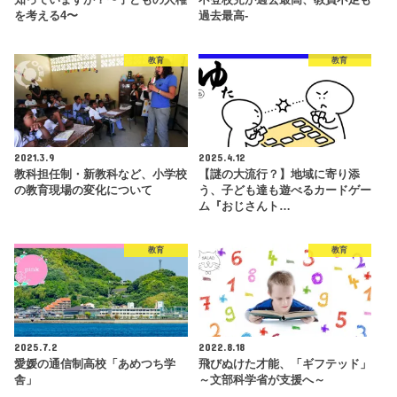
知っていますか？〜子どもの人権
不登校児が過去最高、教員不足も
を考える4〜
過去最高-
教育
教育
2021.3.9
2025.4.12
教科担任制・新教科など、小学校
【謎の大流行？】地域に寄り添
の教育現場の変化について
う、子ども達も遊べるカードゲー
ム『おじさんト…
教育
教育
2025.7.2
2022.8.18
愛媛の通信制高校「あめつち学
飛びぬけた才能、「ギフテッド」
舎」
～文部科学省が支援へ～