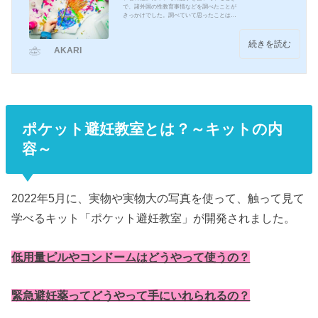
で、諸外国の性教育事情などを調べたことが
きっかけでした。調べていて思ったことは日
本の性教育の遅さと、法律の問題点でした関
連記事「お宅のお子さんが私たちの動画を見
ていますよ。」ハフポスト日本版で、とても
続きを読む
AKARI
興味深い記事を見つけました。これは、ニュ
ージーランド政府が推進するキャンペーン「K
eep It Real Online」の一環で制作されたCM
で、実際のポルノスターが自宅に訪れ、対応
した母親におそらく未成年である「あなたの
息子が、ネットで...
ポケット避妊教室とは？～キットの内
容～
2022年5月に、実物や実物大の写真を使って、触って見て
学べるキット「ポケット避妊教室」が開発されました。
低用量ピルやコンドームはどうやって使うの？
緊急避妊薬ってどうやって手にいれられるの？