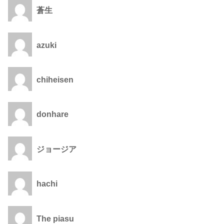
蒼生
azuki
chiheisen
donhare
ジョージア
hachi
The piasu