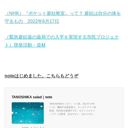
（NHK）『ポケット避妊教室』って？ 避妊は自分の体を
守るもの 2022年6月17日
（緊急避妊薬の薬局での入手を実現する市民プロジェク
ト）啓発活動・資材
noteはじめました。こちらもどうぞ
TANOSHIKA salad｜note
TANOSHIKAライター。うつ病、AC(ｱﾀﾞﾙﾄﾁﾙ
ﾄﾞﾚﾝ)、機能不全家族育ち、ヤングケアラー経
験者。現代詩を勉強中です。セクシャルマイ
ノリティ当事者。読みやすい、わかりやすい
をモットーに様々な記事を書いていきます。