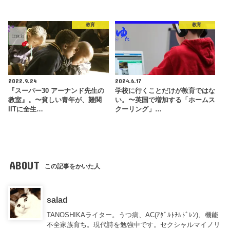
教育
教育
2022.9.24
2024.6.17
『スーパー30 アーナンド先生の
学校に行くことだけが教育ではな
教室』。〜貧しい青年が、難関
い。〜英国で増加する「ホームス
IITに全生…
クーリング」…
ABOUT
この記事をかいた人
salad
TANOSHIKAライター。うつ病、AC(ｱﾀﾞﾙﾄﾁﾙﾄﾞﾚﾝ)、機能
不全家族育ち。現代詩を勉強中です。セクシャルマイノリ