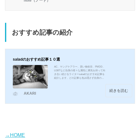
note（ノート）
おすすめ記事の紹介
saladのおすすめ記事１０選
AC、ヤングケアラー、買い物依存、PMDD、
LGBTなど自身の様々な属性に勇気を持って向
き合い続けるライターsaladのおすすめ記事を
紹介します。どの記事も包み隠さず自身の体
験を書いてくれているので、当事者のリアル
な気持ちや現状、感じていることがよくわか
ると思います。障害年金の申し込み方法や病
続きを読む
AKARI
歴・就労状況等申立書の書き方も紹介してい
ます。どの記事もおすすめです！よければど
れか一つでもご覧になってください！私がTA
NOSHIKAにたどり着くまでTANOSHIKAに入
ったばかりの頃に書いた記事です。ここにた
どり着くまで引きこもり...
→HOME