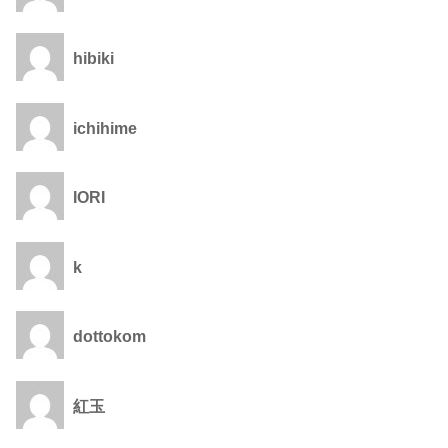
hibiki
ichihime
IORI
k
dottokom
紅玉