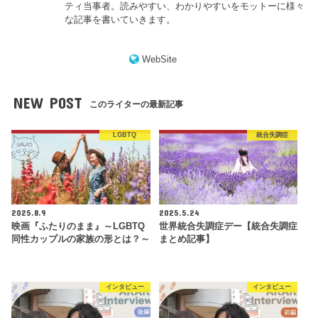
ティ当事者。読みやすい、わかりやすいをモットーに様々
な記事を書いていきます。
WebSite
NEW POST
このライターの最新記事
LGBTQ
統合失調症
2025.8.9
2025.5.24
映画『ふたりのまま』～LGBTQ
世界統合失調症デー【統合失調症
同性カップルの家族の形とは？～
まとめ記事】
インタビュー
インタビュー