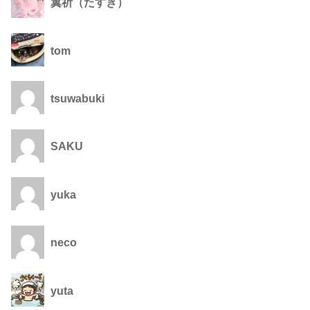
翼祈（たすき）
tom
tsuwabuki
SAKU
yuka
neco
yuta