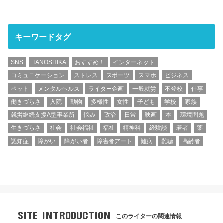
キーワードタグ
SNS
TANOSHIKA
おすすめ！
インターネット
コミュニケーション
ストレス
スポーツ
スマホ
ビジネス
ペット
メンタルヘルス
ライター企画
一般就労
不登校
仕事
働きづらさ
入院
動物
多様性
女性
子ども
学校
家族
就労継続支援A型事業所
悩み
政治
日常
映画
本
環境問題
生きづらさ
社会
社会福祉
福祉
精神科
経験談
若者
薬
認知症
障がい
障がい者
障害者アート
難病
難聴
高齢者
SITE INTRODUCTION
このライターの関連情報