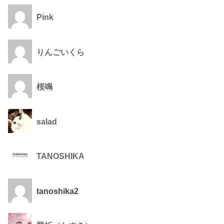
Pink
りんごいくら
桜鳴
salad
TANOSHIKA
tanoshika2