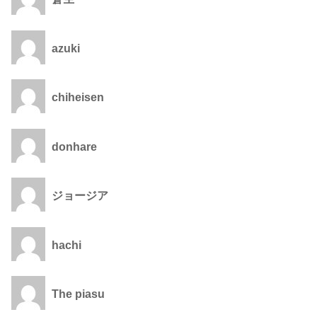
azuki
chiheisen
donhare
ジョージア
hachi
The piasu