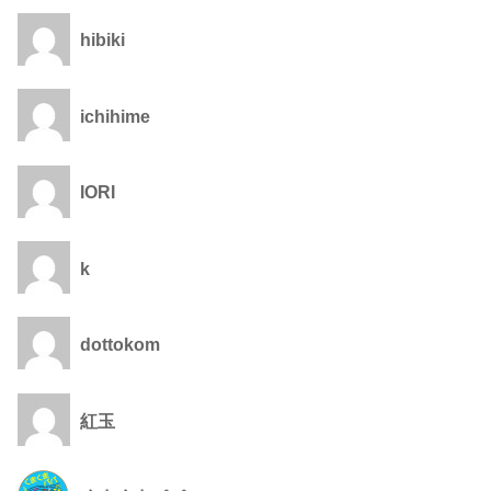
hibiki
ichihime
IORI
k
dottokom
紅玉