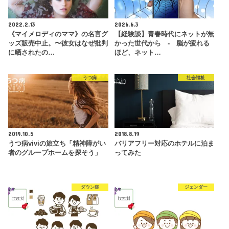
2022.2.13
2026.6.3
《マイメロディのママ》の名言グ
【経験談】青春時代にネットが無
ッズ販売中止。〜彼女はなぜ批判
かった世代から - 脳が疲れる
に晒されたの…
ほど、ネット…
うつ病
社会福祉
2019.10.5
2018.8.19
うつ病viviの旅立ち「精神障がい
バリアフリー対応のホテルに泊ま
者のグループホームを探そう」
ってみた
ダウン症
ジェンダー