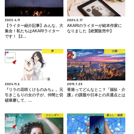
2025.4.11
2024.5.17
【ライター紹介記事】みんな、大
AKARIのライターが絵本作家に
集合！私たちはAKARIライター
なりました【絶賛販売中】
です！【2…
夢
介護
2024.11.6
2019.7.25
『リラの花咲くけものみち』。元
香港ってどんなとこ？「福祉・介
引きこもりの女の子が、仲間と切
護」の課題や日本との共通点とは
磋琢磨して、…
ジェンダー
暮らし・健康