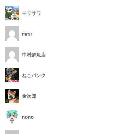
モリサワ
mrsr
中村鮮魚店
ねこパンク
金次郎
nono