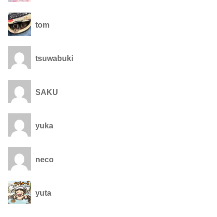
tom
tsuwabuki
SAKU
yuka
neco
yuta