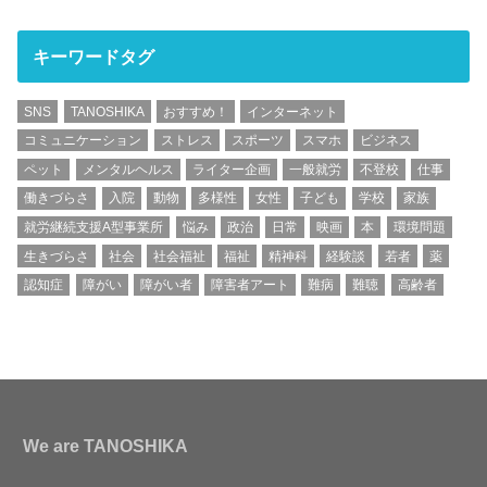
キーワードタグ
SNS
TANOSHIKA
おすすめ！
インターネット
コミュニケーション
ストレス
スポーツ
スマホ
ビジネス
ペット
メンタルヘルス
ライター企画
一般就労
不登校
仕事
働きづらさ
入院
動物
多様性
女性
子ども
学校
家族
就労継続支援A型事業所
悩み
政治
日常
映画
本
環境問題
生きづらさ
社会
社会福祉
福祉
精神科
経験談
若者
薬
認知症
障がい
障がい者
障害者アート
難病
難聴
高齢者
We are TANOSHIKA