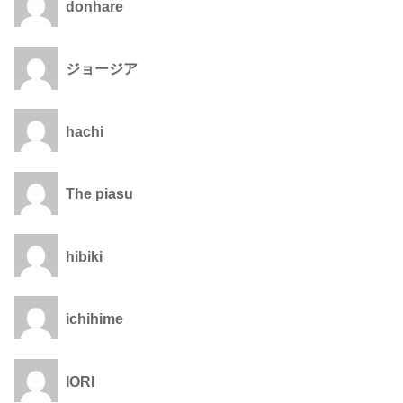
donhare
ジョージア
hachi
The piasu
hibiki
ichihime
IORI