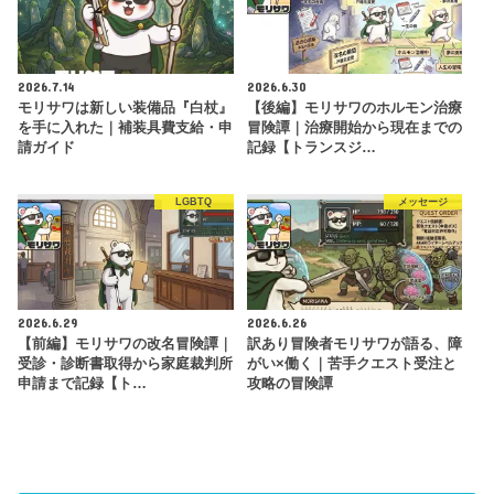
2026.7.14
2026.6.30
モリサワは新しい装備品『白杖』
【後編】モリサワのホルモン治療
を手に入れた｜補装具費支給・申
冒険譚｜治療開始から現在までの
請ガイド
記録【トランスジ…
LGBTQ
メッセージ
2026.6.29
2026.6.26
【前編】モリサワの改名冒険譚｜
訳あり冒険者モリサワが語る、障
受診・診断書取得から家庭裁判所
がい×働く｜苦手クエスト受注と
申請まで記録【ト…
攻略の冒険譚