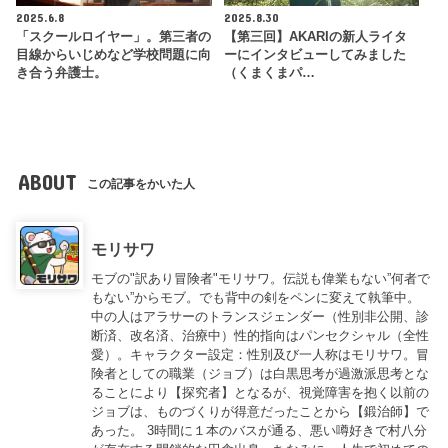
2025.6.8
2025.8.30
「スクールロイヤー」。第三者の
【第三回】AKARIの新人ライタ
目線からいじめなど学校問題に向
ーにインタビューしてみました
き合う弁護士。
（くまくまパ…
ABOUT
この記事をかいた人
モリサワ
モブの"訳あり冒険者"モリサワ。伝説も偉業もない”何者で
もない”からモブ。でも背中の剣をペンに変えて執筆中。
中の人はアラサーのトランスジェンダー（性別非公開、診
断済、改名済、治療中）性的指向はパンセクシャル（全性
愛）。キャラクター設定：性別及び一人称はモリサワ。冒
険者としての職業（ジョブ）は白黒思考が過激派思考とな
ることにより【探究者】となるが、視覚障害を抱く以前の
ジョブは、ものづくりが得意だったことから【鍛治師】で
あった。 3時間に１本のバスが通る、悪い噂好きで村八分