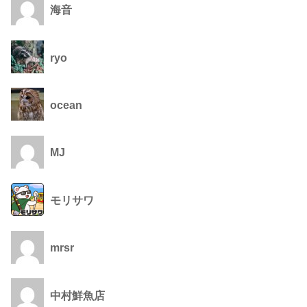
海音
ryo
ocean
MJ
モリサワ
mrsr
中村鮮魚店