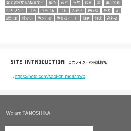
就労継続支援A型事業所
悩み
政治
日常
映画
本
環境問題
生きづらさ
社会
社会福祉
福祉
精神科
経験談
若者
薬
認知症
障がい
障がい者
障害者アート
難病
難聴
高齢者
SITE INTRODUCTION
このライターの関連情報
→
https://note.com/seeker_morisawa
We are TANOSHIKA