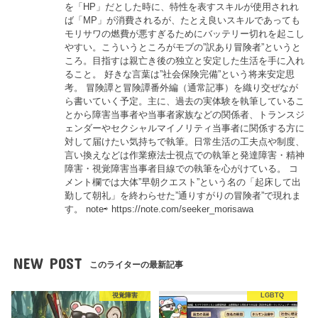
を「HP」だとした時に、特性を表すスキルが使用されれ
ば「MP」が消費されるが、たとえ良いスキルであっても
モリサワの燃費が悪すぎるためにバッテリー切れを起こし
やすい。こういうところがモブの”訳あり冒険者”というと
ころ。目指すは親亡き後の独立と安定した生活を手に入れ
ること。 好きな言葉は”社会保険完備”という将来安定思
考。 冒険譚と冒険譚番外編（通常記事）を織り交ぜなが
ら書いていく予定。主に、過去の実体験を執筆しているこ
とから障害当事者や当事者家族などの関係者、トランスジ
ェンダーやセクシャルマイノリティ当事者に関係する方に
対して届けたい気持ちで執筆。日常生活の工夫点や制度、
言い換えなどは作業療法士視点での執筆と発達障害・精神
障害・視覚障害当事者目線での執筆を心がけている。 コ
メント欄では大体”早朝クエスト”という名の「起床して出
勤して朝礼」を終わらせた”通りすがりの冒険者”で現れま
す。 note⇨ https://note.com/seeker_morisawa
NEW POST
このライターの最新記事
視覚障害
LGBTQ