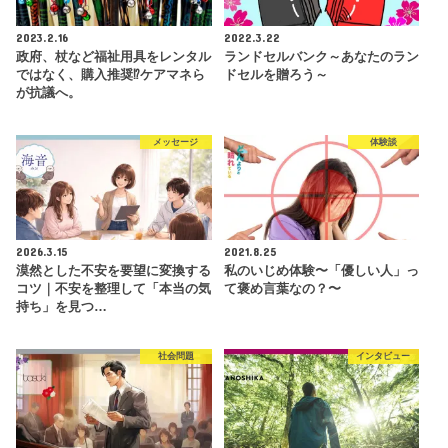
2023.2.16
2022.3.22
政府、杖など福祉用具をレンタル
ランドセルバンク～あなたのラン
ではなく、購入推奨⁉︎ケアマネら
ドセルを贈ろう～
が抗議へ。
メッセージ
体験談
2026.3.15
2021.8.25
漠然とした不安を要望に変換する
私のいじめ体験〜「優しい人」っ
コツ｜不安を整理して「本当の気
て褒め言葉なの？〜
持ち」を見つ…
社会問題
インタビュー