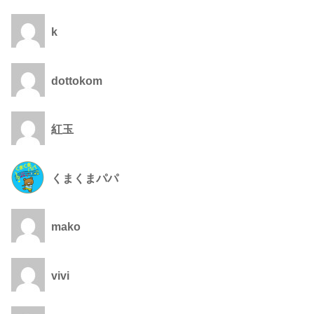
k
dottokom
紅玉
くまくまパパ
mako
vivi