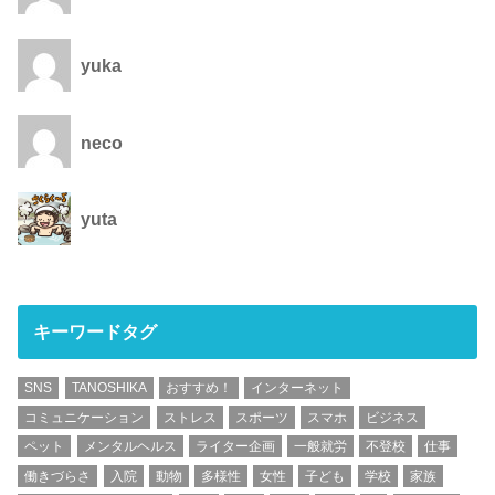
yuka
neco
yuta
キーワードタグ
SNS
TANOSHIKA
おすすめ！
インターネット
コミュニケーション
ストレス
スポーツ
スマホ
ビジネス
ペット
メンタルヘルス
ライター企画
一般就労
不登校
仕事
働きづらさ
入院
動物
多様性
女性
子ども
学校
家族