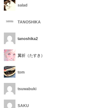
salad
TANOSHIKA
tanoshika2
翼祈（たすき）
tom
tsuwabuki
SAKU