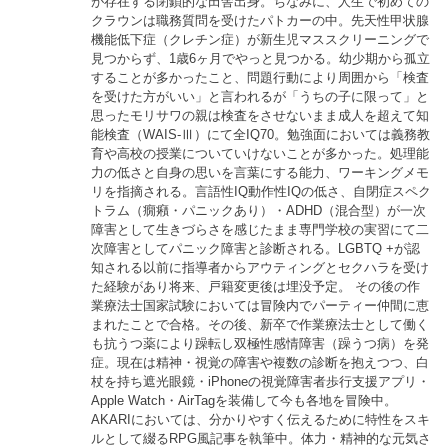
が存在する閉鎖的な田舎出身。ちなみに、人生で初めての
クラウンは職務質問を受けたパトカーの中。先天性甲状腺
機能低下症（クレチン症）が新生児マススクリーニングで
見つからず、1歳6ヶ月でやっと見つかる。幼少期から孤立
することが多かったこと、問題行動により周囲から「検査
を受けた方がいい」と言われるが「うちの子に限って」と
思ったモリサワの親は検査をさせないまま成人を超えて知
能検査（WAIS-Ⅲ）にて全IQ70。勉強面においては義務教
育や高校の授業についていけないことが多かった。処理能
力の低さと自身の思いを言葉にする能力、ワーキングメモ
リを指摘される。言語性IQ動作性IQの低さ、自閉症スペク
トラム（癇癪・パニックあり）・ADHD（混合型）が一次
障害として生きづらさを感じたまま専門学校の実習にて二
次障害としてパニック障害と診断される。LGBTQ +が認
知される以前に指導者からアウティングとセクハラを受け
た経験があり将来、戸籍変更後は埋没予定。 その後の作
業療法士国家試験においては冒険内でパーティー仲間に恵
まれたことで合格。その後、新卒で作業療法士として働く
も抗うつ薬により躁転し双極性感情障害（躁うつ病）を発
症。現在は精神・視覚の障害や複数の診断を抱えつつ、白
杖を持ち遮光眼鏡・iPhoneの視覚障害者歩行支援アプリ・
Apple Watch・AirTagを装備して今も各地を冒険中。
AKARIにおいては、分かりやすく伝えるために特性をスキ
ルとして綴るRPG風記事を執筆中。体力・精神的な元気さ