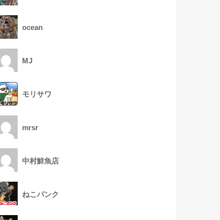
ocean
MJ
モリサワ
mrsr
中村鮮魚店
ねこパンク