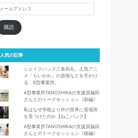
メ
ー
ル
ア
購読
ド
レ
ス
人気の記事
シェイクハンズ三条烏丸。人気アニ
メ「ちいかわ」の原画などを手がけ
る、B型事業所。
A型事業所TANOSHIKAの支援員脇田
さんとのトークセッション《前編》
私はなぜ学校より外の世界に居場所
を見つけたのか【ねこパンク】
A型事業所TANOSHIKAの支援員脇田
さんとのトークセッション《後編》