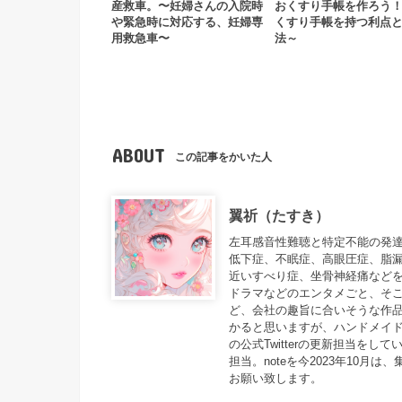
産救車。〜妊婦さんの入院時
おくすり手帳を作ろう
や緊急時に対応する、妊婦専
くすり手帳を持つ利点
用救急車〜
法～
ABOUT
この記事をかいた人
翼祈（たすき）
左耳感音性難聴と特定不能の発達障
低下症、不眠症、高眼圧症、脂
近いすべり症、坐骨神経痛などを
ドラマなどのエンタメごと、そこ
ど、会社の趣旨に合いそうな作品
かると思いますが、ハンドメイドに
の公式Twitterの更新担当をしてい
担当。noteを今2023年10
お願い致します。