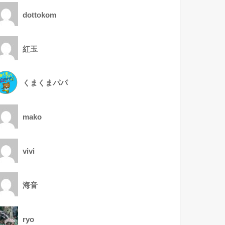
dottokom
紅玉
くまくまパパ
mako
vivi
海音
ryo