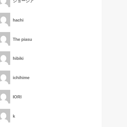
ジョージア
hachi
The piasu
hibiki
ichihime
IORI
k