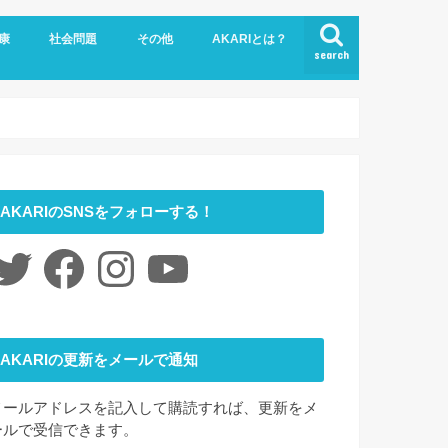
康
社会問題
その他
AKARIとは？
search
悩み
社会福祉
LGBTQ
コロナ
ジェンダー
ニュース
介護
時事ネタ
災害
社会学
アート
ファッション
夢
心理学
書評
お問い合わせ
サイトマップ
会社概要
AKARIのSNSをフォローする！
itter
Facebook
Instagram
YouTube
AKARIの更新をメールで通知
メールアドレスを記入して購読すれば、更新をメ
ールで受信できます。