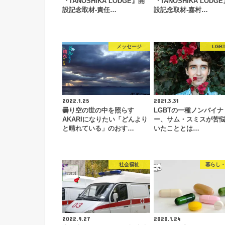
『TANOSHIKA LODGE』開
『TANOSHIKA LODG
設記念取材-責任…
設記念取材-嘉村…
メッセージ
LGB
2022.1.25
2021.3.31
曇り空の世の中を照らす
LGBTの一種ノンバイナ
AKARIになりたい「どんより
ー、サム・スミスが苦
と晴れている」のおす…
いたこととは…
社会福祉
暮らし
2022.9.27
2020.1.24