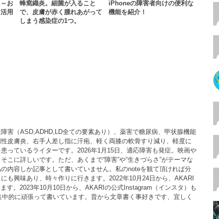
！～お
蜂窩織炎。細菌が入ること
iPhoneの障害者向けの便利な
と活用
で、皮膚が赤く腫れあがって
機能を紹介！
しまう感染症の1つ。
害（ASD,ADHD,LD全ての要素あり）、薬害で糖尿病、甲状腺機能
漏性皮膚炎、右手人差し指に汗疱、軽く両膝の軟骨すり減り、軽度に
患っているライターです。2026年1月15日、適応障害も発症。映画や
そこに詳しいです。ただ、あくまで“障害”や“生きづらさ”がテーマな
の内容しか記事として書いていません。私のnoteを観て頂ければ分
も興味あり、時々作りに行きます。2022年10月24日から、AKARI
ます。2023年10月10日から、AKARIの公式Instagram（インスタ）も
月は、集中的に頑張って書いています。昔から文章書く事好きです、宜しく