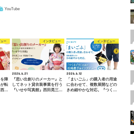
YouTube
ビュー
インタビュー
インタビュー
2026.6.21
2026.6.12
」を障
『思い出創りのメーカー』と
「まいごふ」の購入者の用途
とが転
してネット貸衣装事業を行う
に合わせて、複数展開などの
』西…
『いせや写真館』西田晃三…
きめ細やかな対応。『つく…