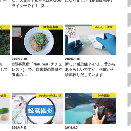
E』開
な、大集合！私たちはAKARI
になりました【絶賛販売中】
ライターです！【2…
TQ
障害者雇用
暮らし・健康
2024.7.10
2025.1.18
リ
B型事業所「Naturest (ナチュ
新しい感染症？-いえ、昔から
悩して
レスト)」で、自家製の野菜や
あるらしいですが、何故か今
養蜜の…
頃流行りだしています-
・健康
その他の身体の病
社会福祉
2024.9.13
2018.8.3