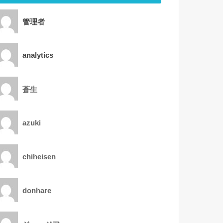
管理者
analytics
蒼生
azuki
chiheisen
donhare