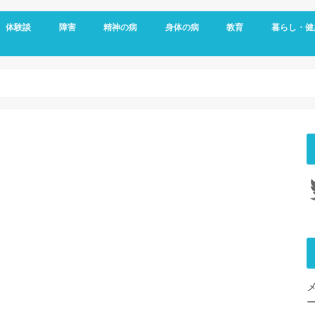
体験談
障害
精神の病
身体の病
教育
暮らし・健
メッセージ
視覚障害
聴覚障害
発達障害
知的障害
障害年金
障害者雇用
うつ病
双極性障害
統合失調症
パニック障害
不安神経症
依存症
適応障害
アレルギー
頭痛
ダウン症
がん
リウマチ
更年期障害
内臓の病気
整形外科の病気
脳・心臓の病気
糖尿病
その他の身体の病
子育て
予防
女性特有の
睡眠
Tw